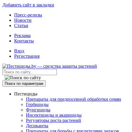
Добавить сайт в закладки
Пресс-релизы
Новости
Статьи
Реклама
Контакты
Вход
Регистрация
Поиск по параметрам
Пестициды
Препараты для предпосевной обработки семян
Гербициды
Фунгициды
Инсектициды и акарициды
Регуляторы роста растений
Десиканты
Препараты для борьбы с вредителями запасов