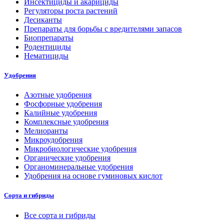
Инсектициды и акарициды
Регуляторы роста растений
Десиканты
Препараты для борьбы с вредителями запасов
Биопрепараты
Родентициды
Нематициды
Удобрения
Азотные удобрения
Фосфорные удобрения
Калийные удобрения
Комплексные удобрения
Мелиоранты
Микроудобрения
Микробиологические удобрения
Органические удобрения
Органоминеральные удобрения
Удобрения на основе гуминовых кислот
Сорта и гибриды
Все сорта и гибриды