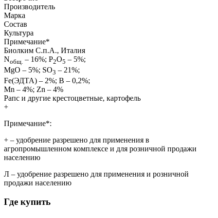
Производитель
Марка
Состав
Культура
Примечание
*
Биолким С.п.А., Италия
N
– 16%; P
O
– 5%;
общ.
2
5
MgO – 5%; SO
– 21%;
3
Fe(ЭДТА) – 2%; В – 0,2%;
Mn – 4%; Zn – 4%
Рапс и другие крестоцветные, картофель
+
Примечание*:
+
– удобрение разрешено для применения в
агропромышленном комплексе и для розничной продажи
населению
Л
– удобрение разрешено для применения и розничной
продажи населению
Где купить