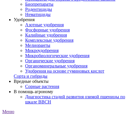
Биопрепараты
Родентициды
Нематициды
Удобрения
Азотные удобрения
Фосфорные удобрения
Калийные удобрения
Комплексные удобрения
Мелиоранты
Микроудобрения
Микробиологические удобрения
Органические удобрения
Органоминеральные удобрения
Удобрения на основе гуминовых кислот
Сорта и гибриды
Вредные объекты
Сорные растения
В помощь агроному
Диагностика стадий развития озимой пшеницы по
шкале ВВСН
Меню