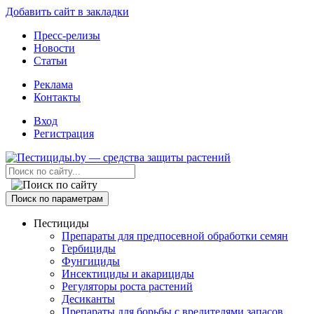
Добавить сайт в закладки
Пресс-релизы
Новости
Статьи
Реклама
Контакты
Вход
Регистрация
Поиск по параметрам
Пестициды
Препараты для предпосевной обработки семян
Гербициды
Фунгициды
Инсектициды и акарициды
Регуляторы роста растений
Десиканты
Препараты для борьбы с вредителями запасов