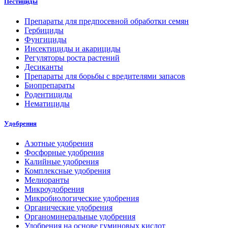
Пестициды
Препараты для предпосевной обработки семян
Гербициды
Фунгициды
Инсектициды и акарициды
Регуляторы роста растений
Десиканты
Препараты для борьбы с вредителями запасов
Биопрепараты
Родентициды
Нематициды
Удобрения
Азотные удобрения
Фосфорные удобрения
Калийные удобрения
Комплексные удобрения
Мелиоранты
Микроудобрения
Микробиологические удобрения
Органические удобрения
Органоминеральные удобрения
Удобрения на основе гуминовых кислот