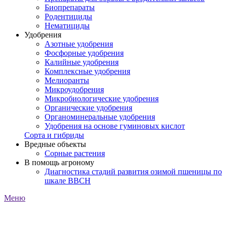
Биопрепараты
Родентициды
Нематициды
Удобрения
Азотные удобрения
Фосфорные удобрения
Калийные удобрения
Комплексные удобрения
Мелиоранты
Микроудобрения
Микробиологические удобрения
Органические удобрения
Органоминеральные удобрения
Удобрения на основе гуминовых кислот
Сорта и гибриды
Вредные объекты
Сорные растения
В помощь агроному
Диагностика стадий развития озимой пшеницы по
шкале ВВСН
Меню