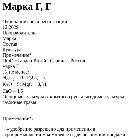
Марка Г, Г
Окончание срока регистрации:
12.2029
Производитель
Марка
Состав
Культура
Примечание
*
ООО «Гарден Ритейл Сервис», Россия
марка Г
%, не менее:
N
– 10; P
O
– 5;
общ.
2
5
K
O – 5; MgO – 0,34;
2
CaO – 4,5
Овощные культуры открытого грунта, ягодные культуры,
газонные травы
+
Примечание*:
+
– удобрение разрешено для применения в
агропромышленном комплексе и для розничной продажи