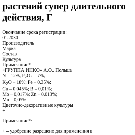
растений супер длительного
действия, Г
Окончание срока регистрации:
01.2030
Производитель
Марка
Состав
Культура
Примечание
*
«ГРУППА ИНКО» А.О., Польша
N – 12%; P
O
– 7%;
2
5
K
O – 18%; Fe – 0,35%;
2
Cu – 0,045%; B – 0,01%;
Mo – 0,017%; Zn – 0,013%;
Mn – 0,05%
Цветочно-декоративные культуры
+
Примечание*:
+
– удобрение разрешено для применения в