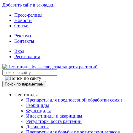
Добавить сайт в закладки
Пресс-релизы
Новости
Статьи
Реклама
Контакты
Вход
Регистрация
Поиск по параметрам
Пестициды
Препараты для предпосевной обработки семян
Гербициды
Фунгициды
Инсектициды и акарициды
Регуляторы роста растений
Десиканты
Препараты для борьбы с вредителями запасов