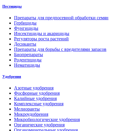
Пестициды
Препараты для предпосевной обработки семян
Гербициды
Фунгициды
Инсектициды и акарициды
Регуляторы роста растений
Десиканты
Препараты для борьбы с вредителями запасов
Биопрепараты
Родентициды
Нематициды
Удобрения
Азотные удобрения
Фосфорные удобрения
Калийные удобрения
Комплексные удобрения
Мелиоранты
Микроудобрения
Микробиологические удобрения
Органические удобрения
Органоминеральные удобрения