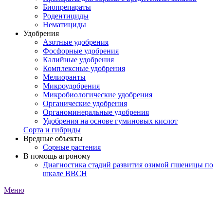
Биопрепараты
Родентициды
Нематициды
Удобрения
Азотные удобрения
Фосфорные удобрения
Калийные удобрения
Комплексные удобрения
Мелиоранты
Микроудобрения
Микробиологические удобрения
Органические удобрения
Органоминеральные удобрения
Удобрения на основе гуминовых кислот
Сорта и гибриды
Вредные объекты
Сорные растения
В помощь агроному
Диагностика стадий развития озимой пшеницы по
шкале ВВСН
Меню