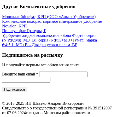
Другие Комплексные удобрения
Монокалийфосфат, КРП (ООО «Алмаз Удобрения»)
Комплексное водорастворимое минеральное удобрение
Novalon, КРП
Полисульфат Гранулы, Г
Удобрение жидкое комплексное «Бона Форте» серия
(N:P:K:Mg+МЭ+В), серия (N:P:K+МЭ+Гумат), марка
6:4:5:1+МЭ+В – Для фикусов и пальм, ВР
Подпишитесь на рассылку
И получайте первым все обновления сайта
Введите ваш email
*
© 2018-2025 ИП Шавеко Андрей Викторович
Свидетельство о государственной регистрации № 391512007
от 07.06.2024г. выдано Минским райисполкомом