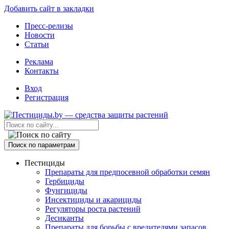
Добавить сайт в закладки
Пресс-релизы
Новости
Статьи
Реклама
Контакты
Вход
Регистрация
Поиск по параметрам
Пестициды
Препараты для предпосевной обработки семян
Гербициды
Фунгициды
Инсектициды и акарициды
Регуляторы роста растений
Десиканты
Препараты для борьбы с вредителями запасов