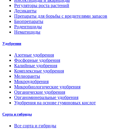
Инсектициды и акарициды
Регуляторы роста растений
Десиканты
Препараты для борьбы с вредителями запасов
Биопрепараты
Родентициды
Нематициды
Удобрения
Азотные удобрения
Фосфорные удобрения
Калийные удобрения
Комплексные удобрения
Мелиоранты
Микроудобрения
Микробиологические удобрения
Органические удобрения
Органоминеральные удобрения
Удобрения на основе гуминовых кислот
Сорта и гибриды
Все сорта и гибриды