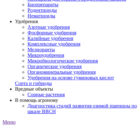
Биопрепараты
Родентициды
Нематициды
Удобрения
Азотные удобрения
Фосфорные удобрения
Калийные удобрения
Комплексные удобрения
Мелиоранты
Микроудобрения
Микробиологические удобрения
Органические удобрения
Органоминеральные удобрения
Удобрения на основе гуминовых кислот
Сорта и гибриды
Вредные объекты
Сорные растения
В помощь агроному
Диагностика стадий развития озимой пшеницы по
шкале ВВСН
Меню