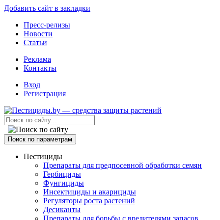
Добавить сайт в закладки
Пресс-релизы
Новости
Статьи
Реклама
Контакты
Вход
Регистрация
Поиск по параметрам
Пестициды
Препараты для предпосевной обработки семян
Гербициды
Фунгициды
Инсектициды и акарициды
Регуляторы роста растений
Десиканты
Препараты для борьбы с вредителями запасов