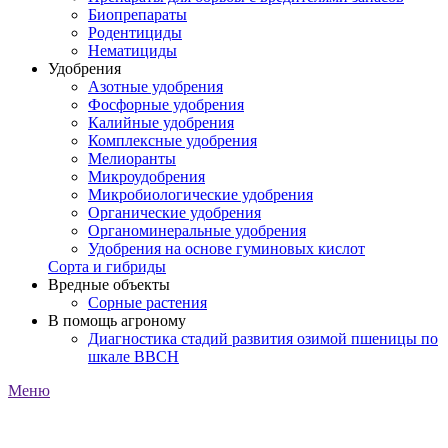
Биопрепараты
Родентициды
Нематициды
Удобрения
Азотные удобрения
Фосфорные удобрения
Калийные удобрения
Комплексные удобрения
Мелиоранты
Микроудобрения
Микробиологические удобрения
Органические удобрения
Органоминеральные удобрения
Удобрения на основе гуминовых кислот
Сорта и гибриды
Вредные объекты
Сорные растения
В помощь агроному
Диагностика стадий развития озимой пшеницы по
шкале ВВСН
Меню