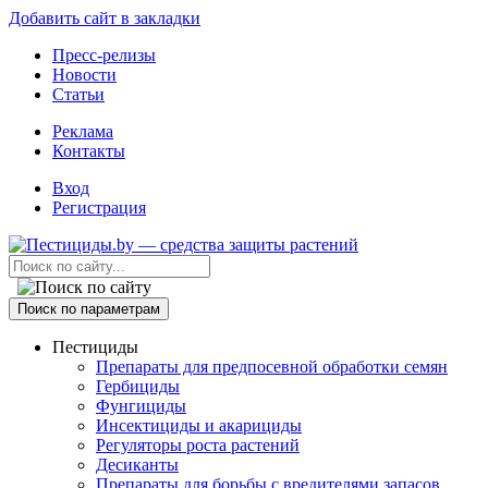
Добавить сайт в закладки
Пресс-релизы
Новости
Статьи
Реклама
Контакты
Вход
Регистрация
Поиск по параметрам
Пестициды
Препараты для предпосевной обработки семян
Гербициды
Фунгициды
Инсектициды и акарициды
Регуляторы роста растений
Десиканты
Препараты для борьбы с вредителями запасов