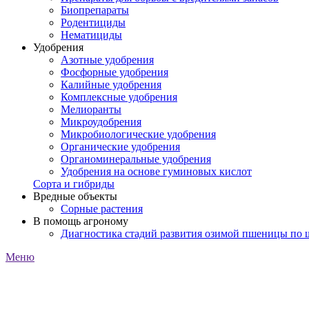
Биопрепараты
Родентициды
Нематициды
Удобрения
Азотные удобрения
Фосфорные удобрения
Калийные удобрения
Комплексные удобрения
Мелиоранты
Микроудобрения
Микробиологические удобрения
Органические удобрения
Органоминеральные удобрения
Удобрения на основе гуминовых кислот
Сорта и гибриды
Вредные объекты
Сорные растения
В помощь агроному
Диагностика стадий развития озимой пшеницы по
Меню