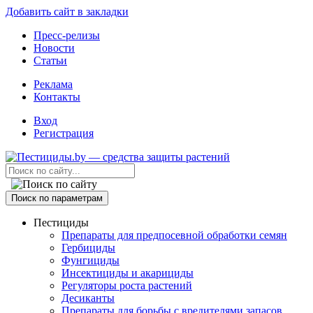
Добавить сайт в закладки
Пресс-релизы
Новости
Статьи
Реклама
Контакты
Вход
Регистрация
Поиск по параметрам
Пестициды
Препараты для предпосевной обработки семян
Гербициды
Фунгициды
Инсектициды и акарициды
Регуляторы роста растений
Десиканты
Препараты для борьбы с вредителями запасов