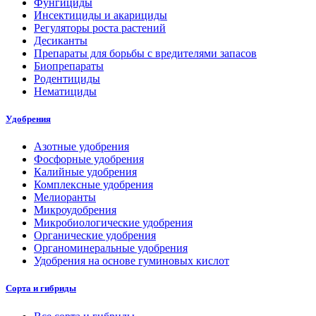
Фунгициды
Инсектициды и акарициды
Регуляторы роста растений
Десиканты
Препараты для борьбы с вредителями запасов
Биопрепараты
Родентициды
Нематициды
Удобрения
Азотные удобрения
Фосфорные удобрения
Калийные удобрения
Комплексные удобрения
Мелиоранты
Микроудобрения
Микробиологические удобрения
Органические удобрения
Органоминеральные удобрения
Удобрения на основе гуминовых кислот
Сорта и гибриды