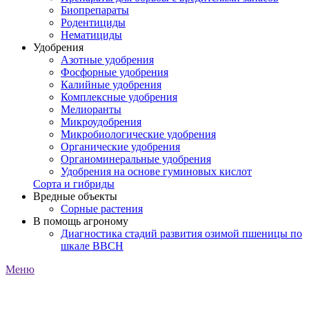
Биопрепараты
Родентициды
Нематициды
Удобрения
Азотные удобрения
Фосфорные удобрения
Калийные удобрения
Комплексные удобрения
Мелиоранты
Микроудобрения
Микробиологические удобрения
Органические удобрения
Органоминеральные удобрения
Удобрения на основе гуминовых кислот
Сорта и гибриды
Вредные объекты
Сорные растения
В помощь агроному
Диагностика стадий развития озимой пшеницы по
шкале ВВСН
Меню