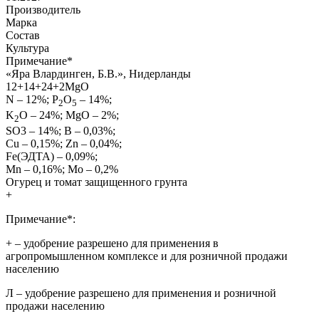
Производитель
Марка
Состав
Культура
Примечание
*
«Яра Влардинген, Б.В.», Нидерланды
12+14+24+2МgО
N – 12%; P
O
– 14%;
2
5
K
O – 24%; MgО – 2%;
2
SО3 – 14%; В – 0,03%;
Cu – 0,15%; Zn – 0,04%;
Fe(ЭДТА) – 0,09%;
Mn – 0,16%; Mo – 0,2%
Огурец и томат защищенного грунта
+
Примечание*:
+
– удобрение разрешено для применения в
агропромышленном комплексе и для розничной продажи
населению
Л
– удобрение разрешено для применения и розничной
продажи населению