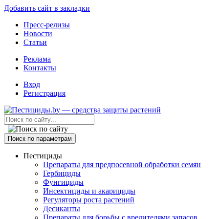
Добавить сайт в закладки
Пресс-релизы
Новости
Статьи
Реклама
Контакты
Вход
Регистрация
Поиск по параметрам
Пестициды
Препараты для предпосевной обработки семян
Гербициды
Фунгициды
Инсектициды и акарициды
Регуляторы роста растений
Десиканты
Препараты для борьбы с вредителями запасов