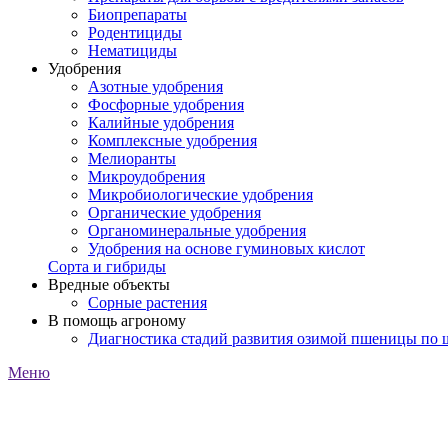
Биопрепараты
Родентициды
Нематициды
Удобрения
Азотные удобрения
Фосфорные удобрения
Калийные удобрения
Комплексные удобрения
Мелиоранты
Микроудобрения
Микробиологические удобрения
Органические удобрения
Органоминеральные удобрения
Удобрения на основе гуминовых кислот
Сорта и гибриды
Вредные объекты
Сорные растения
В помощь агроному
Диагностика стадий развития озимой пшеницы по
Меню