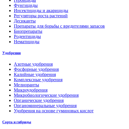
Гербициды
Фунгициды
Инсектициды и акарициды
Регуляторы роста растений
Десиканты
Препараты для борьбы с вредителями запасов
Биопрепараты
Родентициды
Нематициды
Удобрения
Азотные удобрения
Фосфорные удобрения
Калийные удобрения
Комплексные удобрения
Мелиоранты
Микроудобрения
Микробиологические удобрения
Органические удобрения
Органоминеральные удобрения
Удобрения на основе гуминовых кислот
Сорта и гибриды