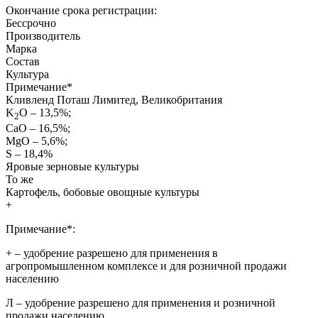
Окончание срока регистрации:
Бессрочно
Производитель
Марка
Состав
Культура
Примечание
*
Кливленд Поташ Лимитед, Великобритания
K
O – 13,5%;
2
СаО – 16,5%;
MgO – 5,6%;
S – 18,4%
Яровые зерновые культуры
То же
Картофель, бобовые овощные культуры
+
Примечание*:
+
– удобрение разрешено для применения в
агропромышленном комплексе и для розничной продажи
населению
Л
– удобрение разрешено для применения и розничной
продажи населению