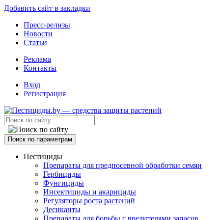
Добавить сайт в закладки
Пресс-релизы
Новости
Статьи
Реклама
Контакты
Вход
Регистрация
Поиск по параметрам
Пестициды
Препараты для предпосевной обработки семян
Гербициды
Фунгициды
Инсектициды и акарициды
Регуляторы роста растений
Десиканты
Препараты для борьбы с вредителями запасов