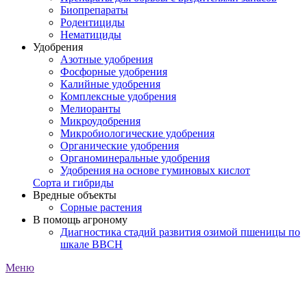
Биопрепараты
Родентициды
Нематициды
Удобрения
Азотные удобрения
Фосфорные удобрения
Калийные удобрения
Комплексные удобрения
Мелиоранты
Микроудобрения
Микробиологические удобрения
Органические удобрения
Органоминеральные удобрения
Удобрения на основе гуминовых кислот
Сорта и гибриды
Вредные объекты
Сорные растения
В помощь агроному
Диагностика стадий развития озимой пшеницы по
шкале ВВСН
Меню