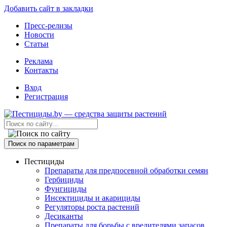
Добавить сайт в закладки
Пресс-релизы
Новости
Статьи
Реклама
Контакты
Вход
Регистрация
Поиск по параметрам
Пестициды
Препараты для предпосевной обработки семян
Гербициды
Фунгициды
Инсектициды и акарициды
Регуляторы роста растений
Десиканты
Препараты для борьбы с вредителями запасов