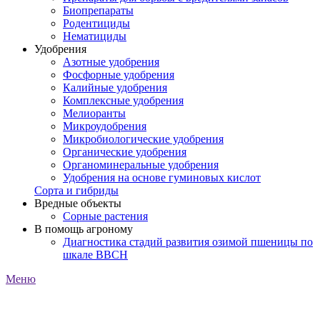
Биопрепараты
Родентициды
Нематициды
Удобрения
Азотные удобрения
Фосфорные удобрения
Калийные удобрения
Комплексные удобрения
Мелиоранты
Микроудобрения
Микробиологические удобрения
Органические удобрения
Органоминеральные удобрения
Удобрения на основе гуминовых кислот
Сорта и гибриды
Вредные объекты
Сорные растения
В помощь агроному
Диагностика стадий развития озимой пшеницы по
шкале ВВСН
Меню