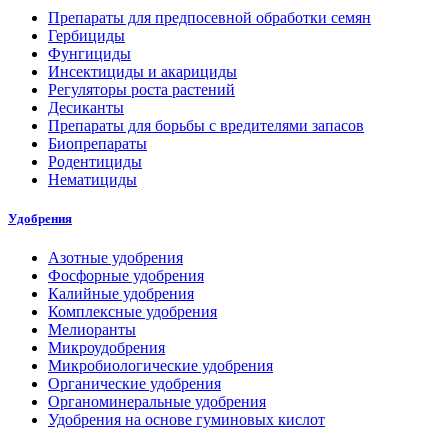
Препараты для предпосевной обработки семян
Гербициды
Фунгициды
Инсектициды и акарициды
Регуляторы роста растений
Десиканты
Препараты для борьбы с вредителями запасов
Биопрепараты
Родентициды
Нематициды
Удобрения
Азотные удобрения
Фосфорные удобрения
Калийные удобрения
Комплексные удобрения
Мелиоранты
Микроудобрения
Микробиологические удобрения
Органические удобрения
Органоминеральные удобрения
Удобрения на основе гуминовых кислот