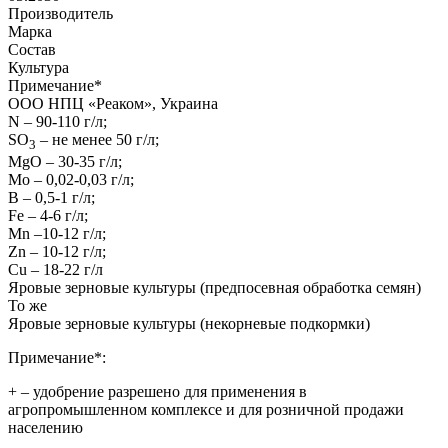
Производитель
Марка
Состав
Культура
Примечание
*
ООО НПЦ «Реаком», Украина
N – 90-110 г/л;
SO
– не менее 50 г/л;
3
MgO – 30-35 г/л;
Mo – 0,02-0,03 г/л;
B – 0,5-1 г/л;
Fe – 4-6 г/л;
Mn –10-12 г/л;
Zn – 10-12 г/л;
Cu – 18-22 г/л
Яровые зерновые культуры (предпосевная обработка семян)
То же
Яровые зерновые культуры (некорневые подкормки)
Примечание*:
+
– удобрение разрешено для применения в
агропромышленном комплексе и для розничной продажи
населению