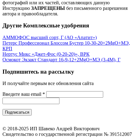
фотографий или их частей, составляющих данную
Инструкцию
ЗАПРЕЩЕНЫ
без письменного разрешения
автора и правообладателя.
Другие Комплексные удобрения
АММОФОС высший сорт, Г (АО «Апатит»)
Петерс Профессионал Блоссом Бустер 10-30-20+2MgO+МЭ,
КРП
Нертус Микс «Джет-Фос (0-20-20)», ВРК
Осмокот Экзакт Стандарт 16-9-12+2MgO+МЭ (3-4М), Г
Подпишитесь на рассылку
И получайте первым все обновления сайта
Введите ваш email
*
© 2018-2025 ИП Шавеко Андрей Викторович
Свидетельство о государственной регистрации № 391512007