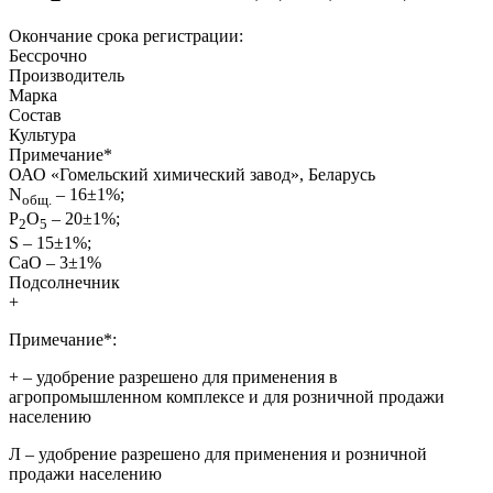
Окончание срока регистрации:
Бессрочно
Производитель
Марка
Состав
Культура
Примечание
*
ОАО «Гомельский химический завод», Беларусь
N
– 16±1%;
общ.
Р
О
– 20±1%;
2
5
S – 15±1%;
CaO – 3±1%
Подсолнечник
+
Примечание*:
+
– удобрение разрешено для применения в
агропромышленном комплексе и для розничной продажи
населению
Л
– удобрение разрешено для применения и розничной
продажи населению