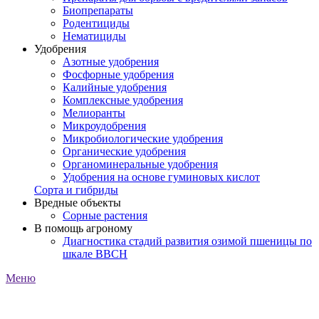
Биопрепараты
Родентициды
Нематициды
Удобрения
Азотные удобрения
Фосфорные удобрения
Калийные удобрения
Комплексные удобрения
Мелиоранты
Микроудобрения
Микробиологические удобрения
Органические удобрения
Органоминеральные удобрения
Удобрения на основе гуминовых кислот
Сорта и гибриды
Вредные объекты
Сорные растения
В помощь агроному
Диагностика стадий развития озимой пшеницы по
шкале ВВСН
Меню