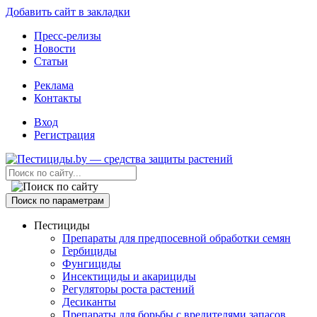
Добавить сайт в закладки
Пресс-релизы
Новости
Статьи
Реклама
Контакты
Вход
Регистрация
Поиск по параметрам
Пестициды
Препараты для предпосевной обработки семян
Гербициды
Фунгициды
Инсектициды и акарициды
Регуляторы роста растений
Десиканты
Препараты для борьбы с вредителями запасов