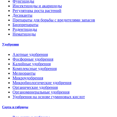
Фунгициды
Инсектициды и акарициды
Регуляторы роста растений
Десиканты
Препараты для борьбы с вредителями запасов
Биопрепараты
Родентициды
Нематициды
Удобрения
Азотные удобрения
Фосфорные удобрения
Калийные удобрения
Комплексные удобрения
Мелиоранты
Микроудобрения
Микробиологические удобрения
Органические удобрения
Органоминеральные удобрения
Удобрения на основе гуминовых кислот
Сорта и гибриды