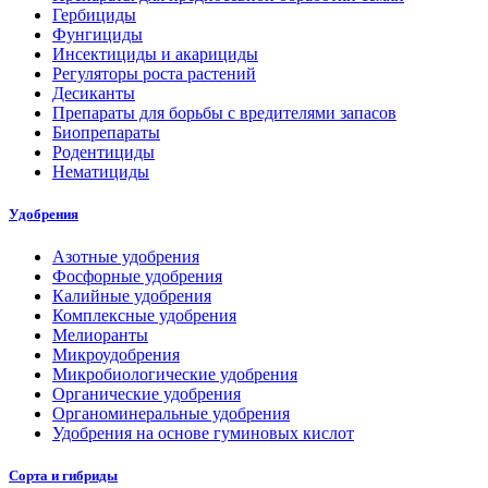
Гербициды
Фунгициды
Инсектициды и акарициды
Регуляторы роста растений
Десиканты
Препараты для борьбы с вредителями запасов
Биопрепараты
Родентициды
Нематициды
Удобрения
Азотные удобрения
Фосфорные удобрения
Калийные удобрения
Комплексные удобрения
Мелиоранты
Микроудобрения
Микробиологические удобрения
Органические удобрения
Органоминеральные удобрения
Удобрения на основе гуминовых кислот
Сорта и гибриды