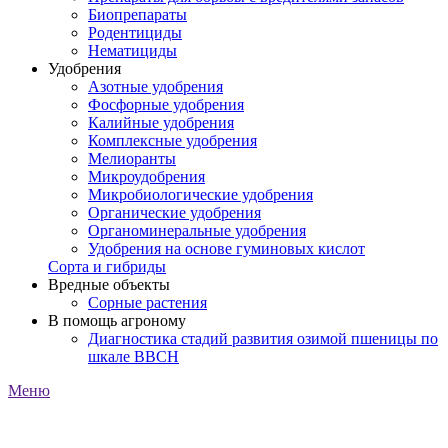
Биопрепараты
Родентициды
Нематициды
Удобрения
Азотные удобрения
Фосфорные удобрения
Калийные удобрения
Комплексные удобрения
Мелиоранты
Микроудобрения
Микробиологические удобрения
Органические удобрения
Органоминеральные удобрения
Удобрения на основе гуминовых кислот
Сорта и гибриды
Вредные объекты
Сорные растения
В помощь агроному
Диагностика стадий развития озимой пшеницы по
шкале ВВСН
Меню