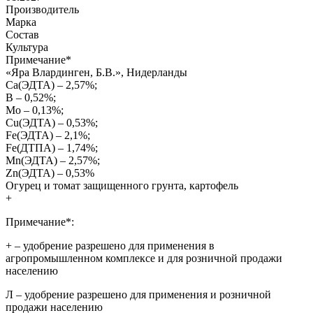
Производитель
Марка
Состав
Культура
Примечание
*
«Яра Влардинген, Б.В.», Нидерланды
Са(ЭДТА) – 2,57%;
В – 0,52%;
Mo – 0,13%;
Cu(ЭДТА) – 0,53%;
Fe(ЭДТА) – 2,1%;
Fe(ДТПА) – 1,74%;
Mn(ЭДТА) – 2,57%;
Zn(ЭДТА) – 0,53%
Огурец и томат защищенного грунта, картофель
+
Примечание*:
+
– удобрение разрешено для применения в
агропромышленном комплексе и для розничной продажи
населению
Л
– удобрение разрешено для применения и розничной
продажи населению