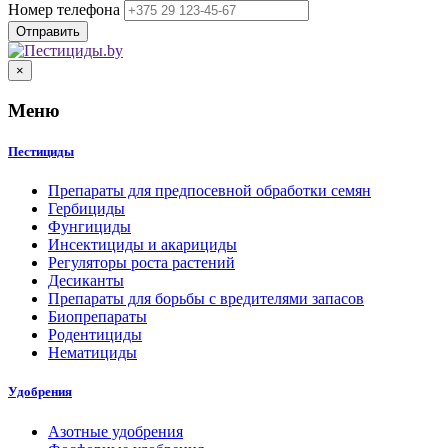
Номер телефона
×
Меню
Пестициды
Препараты для предпосевной обработки семян
Гербициды
Фунгициды
Инсектициды и акарициды
Регуляторы роста растений
Десиканты
Препараты для борьбы с вредителями запасов
Биопрепараты
Родентициды
Нематициды
Удобрения
Азотные удобрения