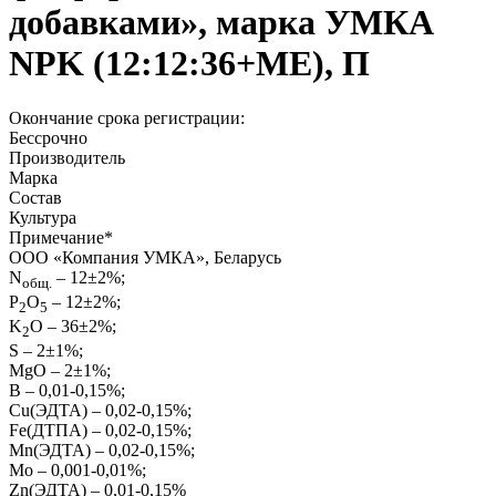
добавками», марка УМКА
NPK (12:12:36+МЕ), П
Окончание срока регистрации:
Бессрочно
Производитель
Марка
Состав
Культура
Примечание
*
ООО «Компания УМКА», Беларусь
N
– 12±2%;
общ.
Р
О
– 12±2%;
2
5
K
O – 36±2%;
2
S – 2±1%;
MgO – 2±1%;
В – 0,01-0,15%;
Cu(ЭДТА) – 0,02-0,15%;
Fe(ДТПА) – 0,02-0,15%;
Mn(ЭДТА) – 0,02-0,15%;
Мо – 0,001-0,01%;
Zn(ЭДТА) – 0,01-0,15%