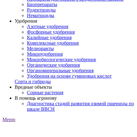
Биопрепараты
Родентициды
Нематициды
Удобрения
Азотные удобрения
Фосфорные удобрения
Калийные удобрения
Комплексные удобрения
Мелиоранты
Микроудобрения
Микробиологические удобрения
Органические удобрения
Органоминеральные удобрения
Удобрения на основе гуминовых кислот
Сорта и гибриды
Вредные объекты
Сорные растения
В помощь агроному
Диагностика стадий развития озимой пшеницы по
шкале ВВСН
Меню