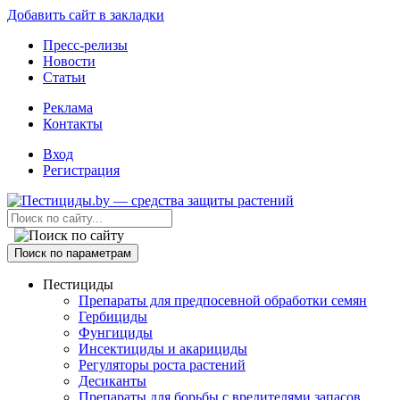
Добавить сайт в закладки
Пресс-релизы
Новости
Статьи
Реклама
Контакты
Вход
Регистрация
Поиск по параметрам
Пестициды
Препараты для предпосевной обработки семян
Гербициды
Фунгициды
Инсектициды и акарициды
Регуляторы роста растений
Десиканты
Препараты для борьбы с вредителями запасов