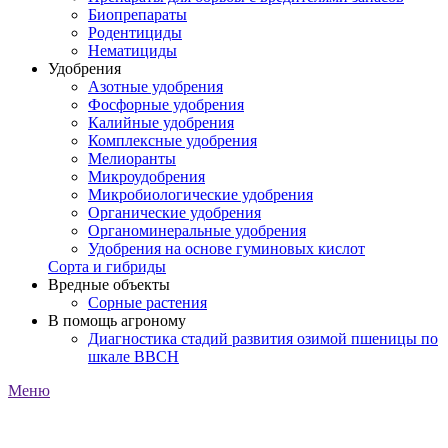
Биопрепараты
Родентициды
Нематициды
Удобрения
Азотные удобрения
Фосфорные удобрения
Калийные удобрения
Комплексные удобрения
Мелиоранты
Микроудобрения
Микробиологические удобрения
Органические удобрения
Органоминеральные удобрения
Удобрения на основе гуминовых кислот
Сорта и гибриды
Вредные объекты
Сорные растения
В помощь агроному
Диагностика стадий развития озимой пшеницы по
шкале ВВСН
Меню