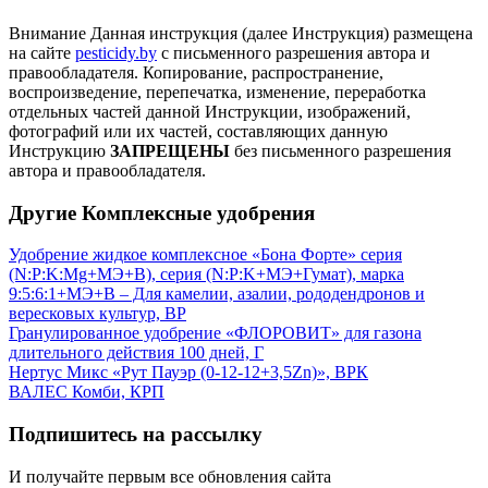
Внимание
Данная инструкция (далее Инструкция) размещена
на сайте
pesticidy.by
с письменного разрешения автора и
правообладателя.
Копирование, распространение,
воспроизведение, перепечатка, изменение, переработка
отдельных частей данной Инструкции, изображений,
фотографий или их частей, составляющих данную
Инструкцию
ЗАПРЕЩЕНЫ
без письменного разрешения
автора и правообладателя.
Другие Комплексные удобрения
Удобрение жидкое комплексное «Бона Форте» серия
(N:P:K:Mg+МЭ+В), серия (N:P:K+МЭ+Гумат), марка
9:5:6:1+МЭ+В – Для камелии, азалии, рододендронов и
вересковых культур, ВР
Гранулированное удобрение «ФЛОРОВИТ» для газона
длительного действия 100 дней, Г
Нертус Микс «Рут Пауэр (0-12-12+3,5Zn)», ВРК
ВАЛЕС Комби, КРП
Подпишитесь на рассылку
И получайте первым все обновления сайта