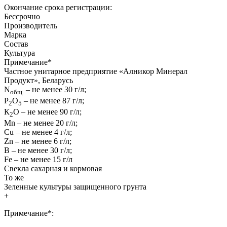
Окончание срока регистрации:
Бессрочно
Производитель
Марка
Состав
Культура
Примечание
*
Частное унитарное предприятие «Алникор Минерал
Продукт», Беларусь
N
– не менее 30 г/л;
общ.
P
О
– не менее 87 г/л;
2
5
К
О – не менее 90 г/л;
2
Mn – не менее 20 г/л;
Cu – не менее 4 г/л;
Zn – не менее 6 г/л;
В – не менее 30 г/л;
Fe – не менее 15 г/л
Свекла сахарная и кормовая
То же
Зеленные культуры защищенного грунта
+
Примечание*: