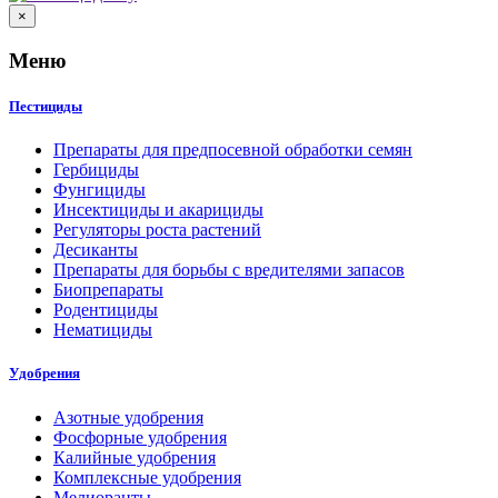
×
Меню
Пестициды
Препараты для предпосевной обработки семян
Гербициды
Фунгициды
Инсектициды и акарициды
Регуляторы роста растений
Десиканты
Препараты для борьбы с вредителями запасов
Биопрепараты
Родентициды
Нематициды
Удобрения
Азотные удобрения
Фосфорные удобрения
Калийные удобрения
Комплексные удобрения
Мелиоранты