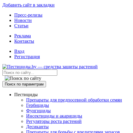
Добавить сайт в закладки
Пресс-релизы
Новости
Статьи
Реклама
Контакты
Вход
Регистрация
Поиск по параметрам
Пестициды
Препараты для предпосевной обработки семян
Гербициды
Фунгициды
Инсектициды и акарициды
Регуляторы роста растений
Десиканты
Препараты для борьбы с вредителями запасов