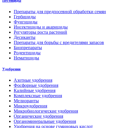
Пестициды
Препараты для предпосевной обработки семян
Гербициды
Фунгициды
Инсектициды и акарициды
Регуляторы роста растений
Десиканты
Препараты для борьбы с вредителями запасов
Биопрепараты
Родентициды
Нематициды
Удобрения
Азотные удобрения
Фосфорные удобрения
Калийные удобрения
Комплексные удобрения
Мелиоранты
Микроудобрения
Микробиологические удобрения
Органические удобрения
Органоминеральные удобрения
Удобрения на основе гуминовых кислот