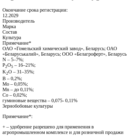
Окончание срока регистрации:
12.2029
Производитель
Марка
Состав
Культура
Примечание
*
ОАО «Гомельский химический завод», Беларусь; ОАО
«Беларуськалий», Беларусь; ООО «Белагроферт», Беларусь
N – 5–7%;
P
O
– 16–21%;
2
5
K
O – 31–35%;
2
B – 0,2%;
Mo – 0,05%;
Mn – до 0,11%;
Co – 0,02%;
гуминовые вещества – 0,075- 0,11%
Зернобобовые культуры
Примечание*:
+
– удобрение разрешено для применения в
агропромышленном комплексе и для розничной продажи