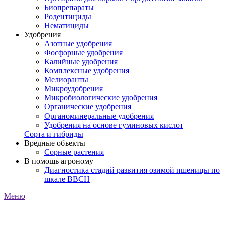
Биопрепараты
Родентициды
Нематициды
Удобрения
Азотные удобрения
Фосфорные удобрения
Калийные удобрения
Комплексные удобрения
Мелиоранты
Микроудобрения
Микробиологические удобрения
Органические удобрения
Органоминеральные удобрения
Удобрения на основе гуминовых кислот
Сорта и гибриды
Вредные объекты
Сорные растения
В помощь агроному
Диагностика стадий развития озимой пшеницы по
шкале ВВСН
Меню