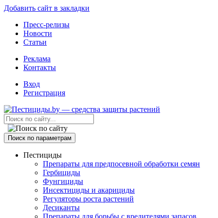
Добавить сайт в закладки
Пресс-релизы
Новости
Статьи
Реклама
Контакты
Вход
Регистрация
Поиск по параметрам
Пестициды
Препараты для предпосевной обработки семян
Гербициды
Фунгициды
Инсектициды и акарициды
Регуляторы роста растений
Десиканты
Препараты для борьбы с вредителями запасов