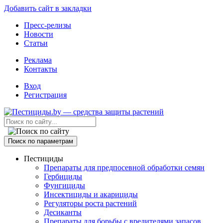
Добавить сайт в закладки
Пресс-релизы
Новости
Статьи
Реклама
Контакты
Вход
Регистрация
Поиск по параметрам
Пестициды
Препараты для предпосевной обработки семян
Гербициды
Фунгициды
Инсектициды и акарициды
Регуляторы роста растений
Десиканты
Препараты для борьбы с вредителями запасов