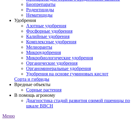
Биопрепараты
Родентициды
Нематициды
Удобрения
Азотные удобрения
Фосфорные удобрения
Калийные удобрения
Комплексные удобрения
Мелиоранты
Микроудобрения
Микробиологические удобрения
Органические удобрения
Органоминеральные удобрения
Удобрения на основе гуминовых кислот
Сорта и гибриды
Вредные объекты
Сорные растения
В помощь агроному
Диагностика стадий развития озимой пшеницы по
шкале ВВСН
Меню