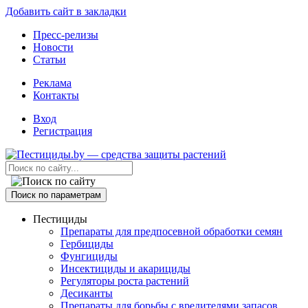
Добавить сайт в закладки
Пресс-релизы
Новости
Статьи
Реклама
Контакты
Вход
Регистрация
Поиск по параметрам
Пестициды
Препараты для предпосевной обработки семян
Гербициды
Фунгициды
Инсектициды и акарициды
Регуляторы роста растений
Десиканты
Препараты для борьбы с вредителями запасов