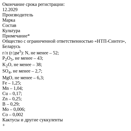
Окончание срока регистрации:
12.2029
Производитель
Марка
Состав
Культура
Примечание
*
Общество с ограниченной ответственностью «НТП-Синтез»,
Беларусь
3
г/л (г/дм
): N, не менее – 52;
P
O
, не менее – 43;
2
5
K
O, не менее – 38;
2
SО
, не менее – 2,7;
4
MgO, не менее – 6,3;
Fe – 1,25;
Mn – 1,04;
Cu – 0,17;
Zn – 0,25;
B – 0,29;
Mo – 0,006;
Co – 0,002
Кактусы и другие суккуленты
+