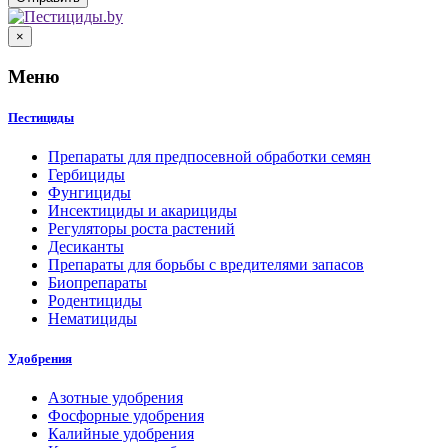
×
Меню
Пестициды
Препараты для предпосевной обработки семян
Гербициды
Фунгициды
Инсектициды и акарициды
Регуляторы роста растений
Десиканты
Препараты для борьбы с вредителями запасов
Биопрепараты
Родентициды
Нематициды
Удобрения
Азотные удобрения
Фосфорные удобрения
Калийные удобрения