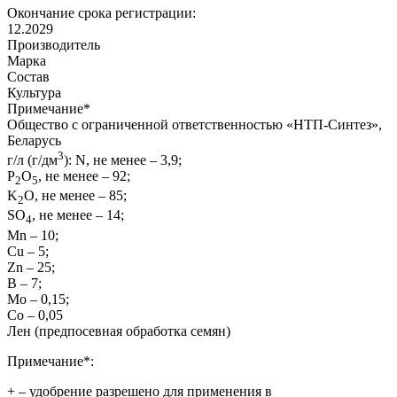
Окончание срока регистрации:
12.2029
Производитель
Марка
Состав
Культура
Примечание
*
Общество с ограниченной ответственностью «НТП-Синтез»,
Беларусь
3
г/л (г/дм
): N, не менее – 3,9;
P
O
, не менее – 92;
2
5
K
O, не менее – 85;
2
SО
, не менее – 14;
4
Mn – 10;
Cu – 5;
Zn – 25;
B – 7;
Mo – 0,15;
Co – 0,05
Лен (предпосевная обработка семян)
Примечание*:
+
– удобрение разрешено для применения в