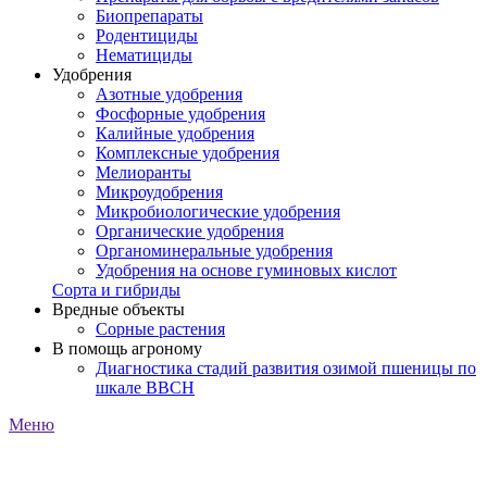
Биопрепараты
Родентициды
Нематициды
Удобрения
Азотные удобрения
Фосфорные удобрения
Калийные удобрения
Комплексные удобрения
Мелиоранты
Микроудобрения
Микробиологические удобрения
Органические удобрения
Органоминеральные удобрения
Удобрения на основе гуминовых кислот
Сорта и гибриды
Вредные объекты
Сорные растения
В помощь агроному
Диагностика стадий развития озимой пшеницы по
шкале ВВСН
Меню