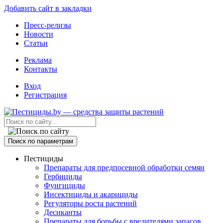
Добавить сайт в закладки
Пресс-релизы
Новости
Статьи
Реклама
Контакты
Вход
Регистрация
Поиск по параметрам
Пестициды
Препараты для предпосевной обработки семян
Гербициды
Фунгициды
Инсектициды и акарициды
Регуляторы роста растений
Десиканты
Препараты для борьбы с вредителями запасов