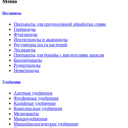
Меню
Пестициды
Препараты для предпосевной обработки семян
Гербициды
Фунгициды
Инсектициды и акарициды
Регуляторы роста растений
Десиканты
Препараты для борьбы с вредителями запасов
Биопрепараты
Родентициды
Нематициды
Удобрения
Азотные удобрения
Фосфорные удобрения
Калийные удобрения
Комплексные удобрения
Мелиоранты
Микроудобрения
Микробиологические удобрения