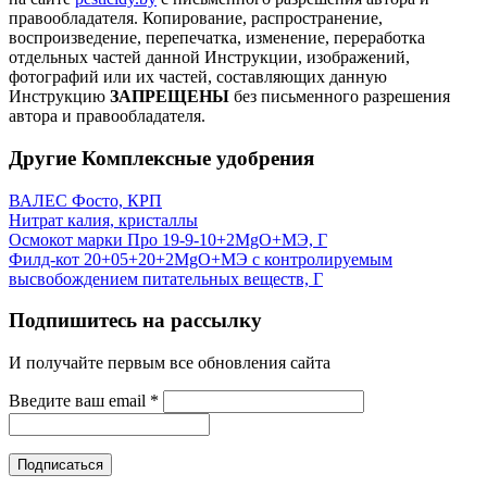
правообладателя.
Копирование, распространение,
воспроизведение, перепечатка, изменение, переработка
отдельных частей данной Инструкции, изображений,
фотографий или их частей, составляющих данную
Инструкцию
ЗАПРЕЩЕНЫ
без письменного разрешения
автора и правообладателя.
Другие Комплексные удобрения
ВАЛЕС Фосто, КРП
Нитрат калия, кристаллы
Осмокот марки Про 19-9-10+2MgO+МЭ, Г
Филд-кот 20+05+20+2MgO+МЭ с контролируемым
высвобождением питательных веществ, Г
Подпишитесь на рассылку
И получайте первым все обновления сайта
Введите ваш email
*