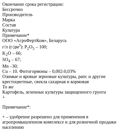
Окончание срока регистрации:
Бессрочно
Производитель
Марка
Состав
Культура
Примечание
*
ООО «АгроФертКом», Беларусь
3
г/л (г/дм
): Р
О
– 100;
2
5
K
O – 66;
2
SO
– 67;
4
Mn –30;
Cu – 10. Фитогормоны – 0,002-0,03%
Озимые и яровые зерновые культуры, рапс и другие
крестоцветные, свекла сахарная и кормовая
То же
Картофель, зеленные культуры защищенного грунта
+
Примечание*:
+
– удобрение разрешено для применения в
агропромышленном комплексе и для розничной продажи
населению