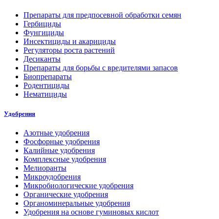
Препараты для предпосевной обработки семян
Гербициды
Фунгициды
Инсектициды и акарициды
Регуляторы роста растений
Десиканты
Препараты для борьбы с вредителями запасов
Биопрепараты
Родентициды
Нематициды
Удобрения
Азотные удобрения
Фосфорные удобрения
Калийные удобрения
Комплексные удобрения
Мелиоранты
Микроудобрения
Микробиологические удобрения
Органические удобрения
Органоминеральные удобрения
Удобрения на основе гуминовых кислот