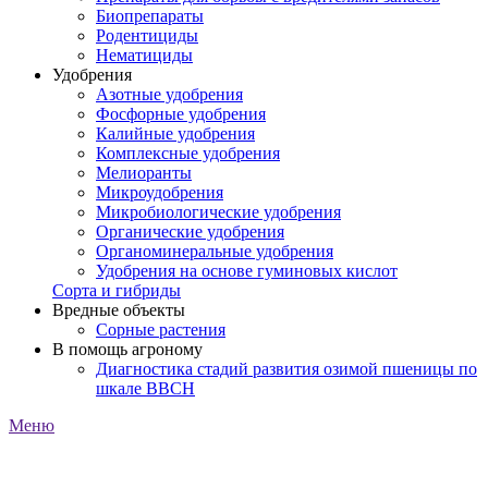
Биопрепараты
Родентициды
Нематициды
Удобрения
Азотные удобрения
Фосфорные удобрения
Калийные удобрения
Комплексные удобрения
Мелиоранты
Микроудобрения
Микробиологические удобрения
Органические удобрения
Органоминеральные удобрения
Удобрения на основе гуминовых кислот
Сорта и гибриды
Вредные объекты
Сорные растения
В помощь агроному
Диагностика стадий развития озимой пшеницы по
шкале ВВСН
Меню