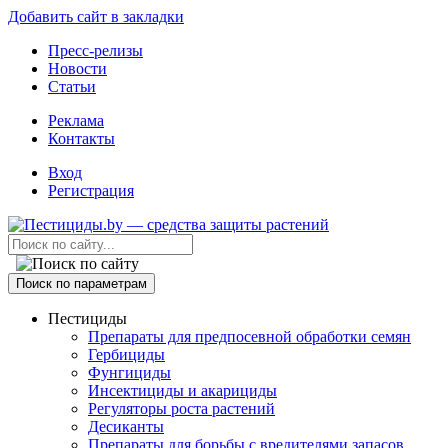
Добавить сайт в закладки
Пресс-релизы
Новости
Статьи
Реклама
Контакты
Вход
Регистрация
Поиск по параметрам
Пестициды
Препараты для предпосевной обработки семян
Гербициды
Фунгициды
Инсектициды и акарициды
Регуляторы роста растений
Десиканты
Препараты для борьбы с вредителями запасов