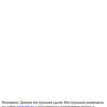
Внимание
Данная инструкция (далее Инструкция) размещена
на сайте
pesticidy.by
с письменного разрешения автора и