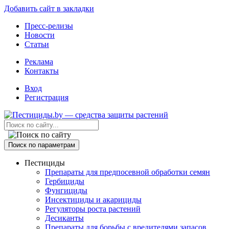
Добавить сайт в закладки
Пресс-релизы
Новости
Статьи
Реклама
Контакты
Вход
Регистрация
Поиск по параметрам
Пестициды
Препараты для предпосевной обработки семян
Гербициды
Фунгициды
Инсектициды и акарициды
Регуляторы роста растений
Десиканты
Препараты для борьбы с вредителями запасов