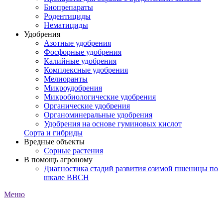
Биопрепараты
Родентициды
Нематициды
Удобрения
Азотные удобрения
Фосфорные удобрения
Калийные удобрения
Комплексные удобрения
Мелиоранты
Микроудобрения
Микробиологические удобрения
Органические удобрения
Органоминеральные удобрения
Удобрения на основе гуминовых кислот
Сорта и гибриды
Вредные объекты
Сорные растения
В помощь агроному
Диагностика стадий развития озимой пшеницы по
шкале ВВСН
Меню