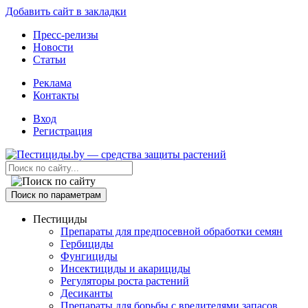
Добавить сайт в закладки
Пресс-релизы
Новости
Статьи
Реклама
Контакты
Вход
Регистрация
Поиск по параметрам
Пестициды
Препараты для предпосевной обработки семян
Гербициды
Фунгициды
Инсектициды и акарициды
Регуляторы роста растений
Десиканты
Препараты для борьбы с вредителями запасов