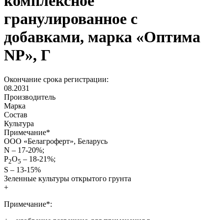
комплексное
гранулированное с
добавками, марка «Оптима
NP», Г
Окончание срока регистрации:
08.2031
Производитель
Марка
Состав
Культура
Примечание
*
ООО «Белагроферт», Беларусь
N – 17-20%;
P
O
– 18-21%;
2
5
S – 13-15%
Зеленные культуры открытого грунта
+
Примечание*: