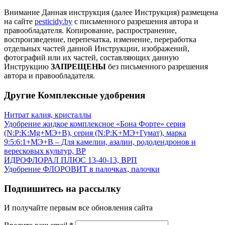
Внимание
Данная инструкция (далее Инструкция) размещена
на сайте
pesticidy.by
с письменного разрешения автора и
правообладателя.
Копирование, распространение,
воспроизведение, перепечатка, изменение, переработка
отдельных частей данной Инструкции, изображений,
фотографий или их частей, составляющих данную
Инструкцию
ЗАПРЕЩЕНЫ
без письменного разрешения
автора и правообладателя.
Другие Комплексные удобрения
Нитрат калия, кристаллы
Удобрение жидкое комплексное «Бона Форте» серия
(N:P:K:Mg+МЭ+В), серия (N:P:K+МЭ+Гумат), марка
9:5:6:1+МЭ+В – Для камелии, азалии, рододендронов и
вересковых культур, ВР
ИДРОФЛОРАЛ ПЛЮС 13-40-13, ВРП
Удобрение ФЛОРОВИТ в палочках, палочки
Подпишитесь на рассылку
И получайте первым все обновления сайта