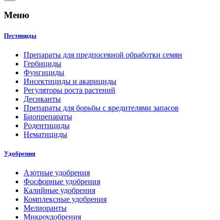
Меню
Пестициды
Препараты для предпосевной обработки семян
Гербициды
Фунгициды
Инсектициды и акарициды
Регуляторы роста растений
Десиканты
Препараты для борьбы с вредителями запасов
Биопрепараты
Родентициды
Нематициды
Удобрения
Азотные удобрения
Фосфорные удобрения
Калийные удобрения
Комплексные удобрения
Мелиоранты
Микроудобрения