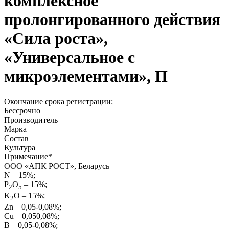
комплексное
пролонгированного действия
«Сила роста»,
«Универсальное с
микроэлементами», П
Окончание срока регистрации:
Бессрочно
Производитель
Марка
Состав
Культура
Примечание
*
ООО «АПК РОСТ», Беларусь
N – 15%;
P
O
– 15%;
2
5
K
O – 15%;
2
Zn – 0,05-0,08%;
Cu – 0,050,08%;
B – 0,05-0,08%;