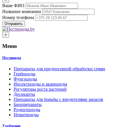
Ваше ФИО
Название компании
Номер телефона
×
Меню
Пестициды
Препараты для предпосевной обработки семян
Гербициды
Фунгициды
Инсектициды и акарициды
Регуляторы роста растений
Десиканты
Препараты для борьбы с вредителями запасов
Биопрепараты
Родентициды
Нематициды
Удобрения