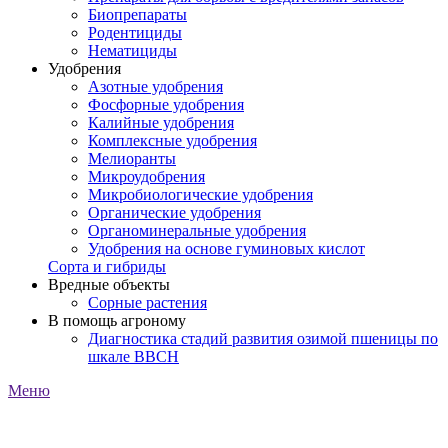
Биопрепараты
Родентициды
Нематициды
Удобрения
Азотные удобрения
Фосфорные удобрения
Калийные удобрения
Комплексные удобрения
Мелиоранты
Микроудобрения
Микробиологические удобрения
Органические удобрения
Органоминеральные удобрения
Удобрения на основе гуминовых кислот
Сорта и гибриды
Вредные объекты
Сорные растения
В помощь агроному
Диагностика стадий развития озимой пшеницы по
шкале ВВСН
Меню