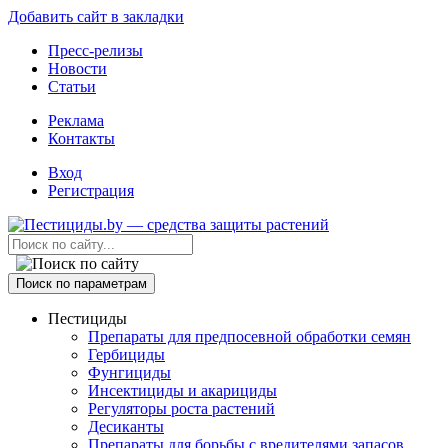
Добавить сайт в закладки
Пресс-релизы
Новости
Статьи
Реклама
Контакты
Вход
Регистрация
Поиск по параметрам
Пестициды
Препараты для предпосевной обработки семян
Гербициды
Фунгициды
Инсектициды и акарициды
Регуляторы роста растений
Десиканты
Препараты для борьбы с вредителями запасов