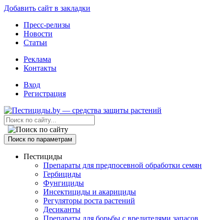
Добавить сайт в закладки
Пресс-релизы
Новости
Статьи
Реклама
Контакты
Вход
Регистрация
Поиск по параметрам
Пестициды
Препараты для предпосевной обработки семян
Гербициды
Фунгициды
Инсектициды и акарициды
Регуляторы роста растений
Десиканты
Препараты для борьбы с вредителями запасов