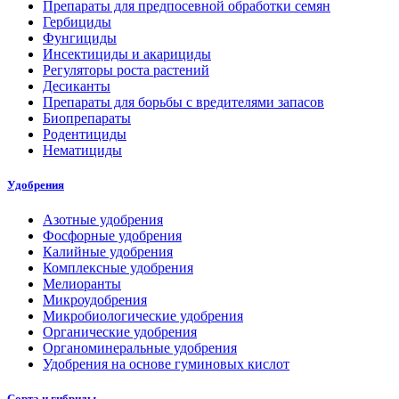
Препараты для предпосевной обработки семян
Гербициды
Фунгициды
Инсектициды и акарициды
Регуляторы роста растений
Десиканты
Препараты для борьбы с вредителями запасов
Биопрепараты
Родентициды
Нематициды
Удобрения
Азотные удобрения
Фосфорные удобрения
Калийные удобрения
Комплексные удобрения
Мелиоранты
Микроудобрения
Микробиологические удобрения
Органические удобрения
Органоминеральные удобрения
Удобрения на основе гуминовых кислот
Сорта и гибриды