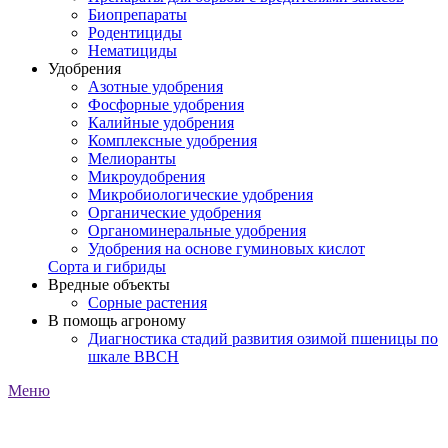
Биопрепараты
Родентициды
Нематициды
Удобрения
Азотные удобрения
Фосфорные удобрения
Калийные удобрения
Комплексные удобрения
Мелиоранты
Микроудобрения
Микробиологические удобрения
Органические удобрения
Органоминеральные удобрения
Удобрения на основе гуминовых кислот
Сорта и гибриды
Вредные объекты
Сорные растения
В помощь агроному
Диагностика стадий развития озимой пшеницы по
шкале ВВСН
Меню