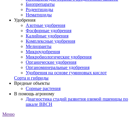
Биопрепараты
Родентициды
Нематициды
Удобрения
Азотные удобрения
Фосфорные удобрения
Калийные удобрения
Комплексные удобрения
Мелиоранты
Микроудобрения
Микробиологические удобрения
Органические удобрения
Органоминеральные удобрения
Удобрения на основе гуминовых кислот
Сорта и гибриды
Вредные объекты
Сорные растения
В помощь агроному
Диагностика стадий развития озимой пшеницы по
шкале ВВСН
Меню