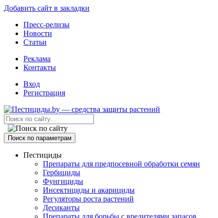
Добавить сайт в закладки
Пресс-релизы
Новости
Статьи
Реклама
Контакты
Вход
Регистрация
Поиск по параметрам
Пестициды
Препараты для предпосевной обработки семян
Гербициды
Фунгициды
Инсектициды и акарициды
Регуляторы роста растений
Десиканты
Препараты для борьбы с вредителями запасов