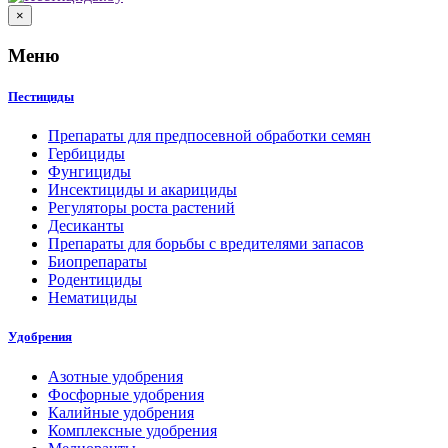
×
Меню
Пестициды
Препараты для предпосевной обработки семян
Гербициды
Фунгициды
Инсектициды и акарициды
Регуляторы роста растений
Десиканты
Препараты для борьбы с вредителями запасов
Биопрепараты
Родентициды
Нематициды
Удобрения
Азотные удобрения
Фосфорные удобрения
Калийные удобрения
Комплексные удобрения