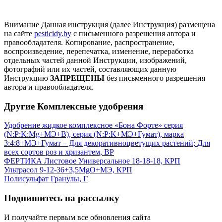
Внимание
Данная инструкция (далее Инструкция) размещена
на сайте
pesticidy.by
с письменного разрешения автора и
правообладателя.
Копирование, распространение,
воспроизведение, перепечатка, изменение, переработка
отдельных частей данной Инструкции, изображений,
фотографий или их частей, составляющих данную
Инструкцию
ЗАПРЕЩЕНЫ
без письменного разрешения
автора и правообладателя.
Другие Комплексные удобрения
Удобрение жидкое комплексное «Бона Форте» серия
(N:P:K:Mg+МЭ+В), серия (N:P:K+МЭ+Гумат), марка
3:4:8+МЭ+Гумат – Для декоративноцветущих растений; Для
всех сортов роз и хризантем, ВР
ФЕРТИКА Листовое Универсальное 18-18-18, КРП
Ультрасол 9-12-36+3,5MgO+МЭ, КРП
Полисульфат Гранулы, Г
Подпишитесь на рассылку
И получайте первым все обновления сайта