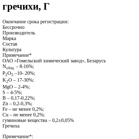
гречихи, Г
Окончание срока регистрации:
Бессрочно
Производитель
Марка
Состав
Культура
Примечание
*
ОАО «Гомельский химический завод», Беларусь
N
– 8-16%;
общ.
P
O
–10- 20%;
2
5
K
O – 17-30%;
2
MgО – 2-4%;
S – 4-5%;
B – 0,17-0,22%;
Zn – 0,2-0,3%;
Fe – не менее 0,2%;
Cu – не менее 0,2%;
гуминовые вещества – 0,2±0,05%
Гречиха
Примечание*: