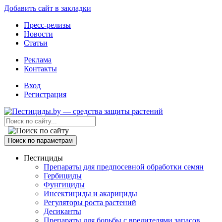
Добавить сайт в закладки
Пресс-релизы
Новости
Статьи
Реклама
Контакты
Вход
Регистрация
Поиск по параметрам
Пестициды
Препараты для предпосевной обработки семян
Гербициды
Фунгициды
Инсектициды и акарициды
Регуляторы роста растений
Десиканты
Препараты для борьбы с вредителями запасов