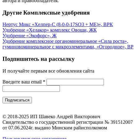
автора и правообладателя.
Другие Комплексные удобрения
Нертус Микс «Хелпер-С (8-0-0-17SO3 + ME)», ВРК
Удобрение «Хелакор» комплекс Овощи, ЖК
Удобрение «Экофорс», Ж
Удобрение комплексное органоминеральное «Сила роста»,
гуминовоминеральное с микроэлементами, «Огородное», ВР
Подпишитесь на рассылку
И получайте первым все обновления сайта
Введите ваш email
*
© 2018-2025 ИП Шавеко Андрей Викторович
Свидетельство о государственной регистрации № 391512007
от 07.06.2024г. выдано Минским райисполкомом
Пользовательское соглашение