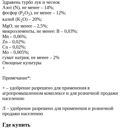
Здравень турбо лук и чеснок
Азот (N), не менее – 14%;
фосфор (P
O
), не менее – 12%;
2
5
калий (K
O) – 20%;
2
MgO, не менее – 2,5%;
микроэлементы, не менее: B – 0,03%;
Mn – 0,06%;
Zn – 0,02%;
Сu – 0,02%;
Mo – 0,005%;
гумат натрия, не менее – 2%
Овощные культуры
+
Примечание*:
+
– удобрение разрешено для применения в
агропромышленном комплексе и для розничной продажи
населению
Л
– удобрение разрешено для применения и розничной
продажи населению
Где купить