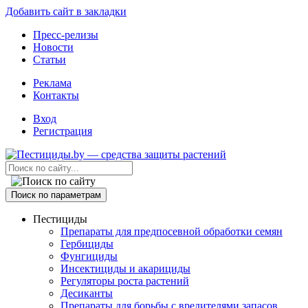
Добавить сайт в закладки
Пресс-релизы
Новости
Статьи
Реклама
Контакты
Вход
Регистрация
Поиск по параметрам
Пестициды
Препараты для предпосевной обработки семян
Гербициды
Фунгициды
Инсектициды и акарициды
Регуляторы роста растений
Десиканты
Препараты для борьбы с вредителями запасов