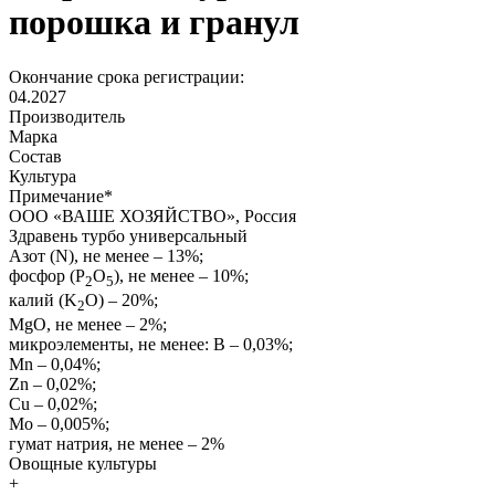
порошка и гранул
Окончание срока регистрации:
04.2027
Производитель
Марка
Состав
Культура
Примечание
*
ООО «ВАШЕ ХОЗЯЙСТВО», Россия
Здравень турбо универсальный
Азот (N), не менее – 13%;
фосфор (P
O
), не менее – 10%;
2
5
калий (K
O) – 20%;
2
MgO, не менее – 2%;
микроэлементы, не менее: B – 0,03%;
Mn – 0,04%;
Zn – 0,02%;
Сu – 0,02%;
Mo – 0,005%;
гумат натрия, не менее – 2%
Овощные культуры
+