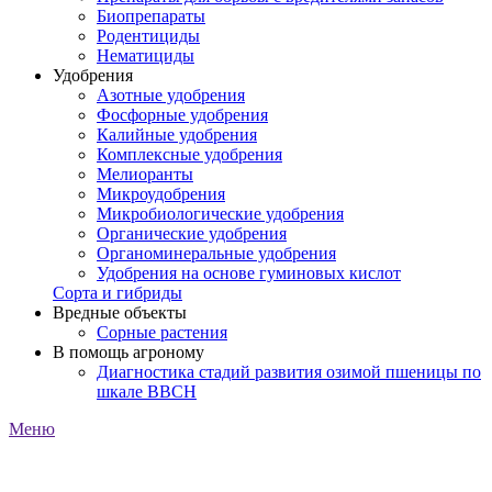
Биопрепараты
Родентициды
Нематициды
Удобрения
Азотные удобрения
Фосфорные удобрения
Калийные удобрения
Комплексные удобрения
Мелиоранты
Микроудобрения
Микробиологические удобрения
Органические удобрения
Органоминеральные удобрения
Удобрения на основе гуминовых кислот
Сорта и гибриды
Вредные объекты
Сорные растения
В помощь агроному
Диагностика стадий развития озимой пшеницы по
шкале ВВСН
Меню