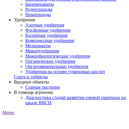
Биопрепараты
Родентициды
Нематициды
Удобрения
Азотные удобрения
Фосфорные удобрения
Калийные удобрения
Комплексные удобрения
Мелиоранты
Микроудобрения
Микробиологические удобрения
Органические удобрения
Органоминеральные удобрения
Удобрения на основе гуминовых кислот
Сорта и гибриды
Вредные объекты
Сорные растения
В помощь агроному
Диагностика стадий развития озимой пшеницы по
шкале ВВСН
Меню