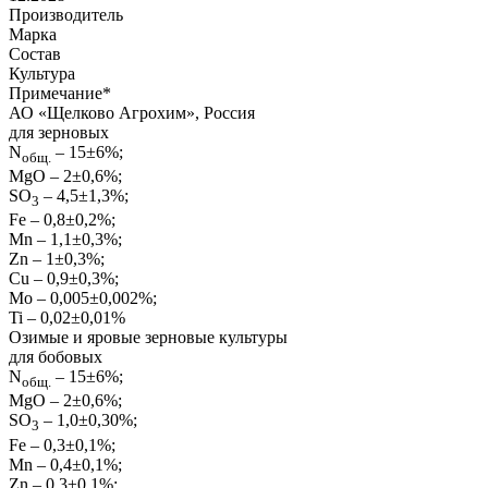
Производитель
Марка
Состав
Культура
Примечание
*
АО «Щелково Агрохим», Россия
для зерновых
N
– 15±6%;
общ.
MgO – 2±0,6%;
SO
– 4,5±1,3%;
3
Fe – 0,8±0,2%;
Mn – 1,1±0,3%;
Zn – 1±0,3%;
Cu – 0,9±0,3%;
Mo – 0,005±0,002%;
Ti – 0,02±0,01%
Озимые и яровые зерновые культуры
для бобовых
N
– 15±6%;
общ.
MgO – 2±0,6%;
SO
– 1,0±0,30%;
3
Fe – 0,3±0,1%;
Mn – 0,4±0,1%;
Zn – 0,3±0,1%;