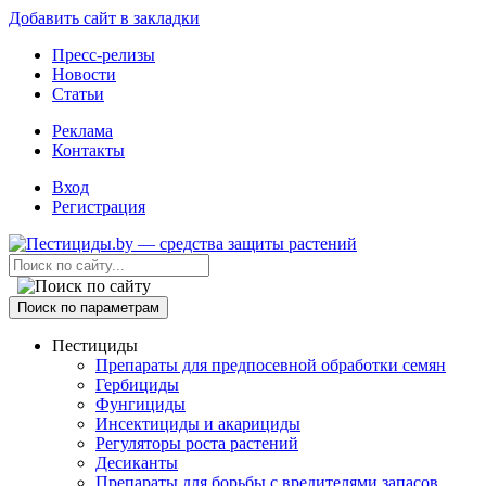
Добавить сайт в закладки
Пресс-релизы
Новости
Статьи
Реклама
Контакты
Вход
Регистрация
Поиск по параметрам
Пестициды
Препараты для предпосевной обработки семян
Гербициды
Фунгициды
Инсектициды и акарициды
Регуляторы роста растений
Десиканты
Препараты для борьбы с вредителями запасов