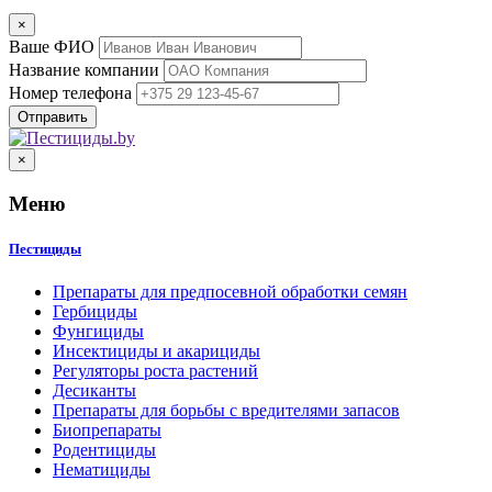
×
Ваше ФИО
Название компании
Номер телефона
×
Меню
Пестициды
Препараты для предпосевной обработки семян
Гербициды
Фунгициды
Инсектициды и акарициды
Регуляторы роста растений
Десиканты
Препараты для борьбы с вредителями запасов
Биопрепараты
Родентициды
Нематициды