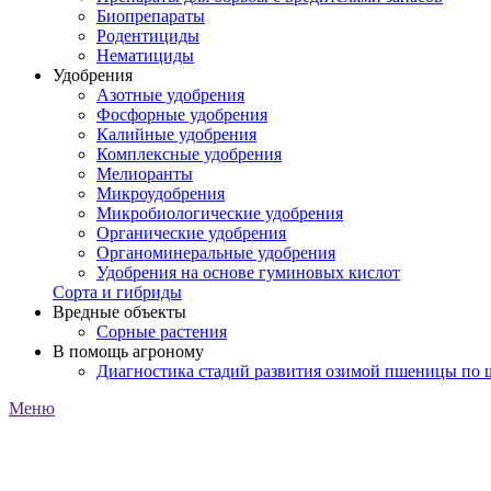
Биопрепараты
Родентициды
Нематициды
Удобрения
Азотные удобрения
Фосфорные удобрения
Калийные удобрения
Комплексные удобрения
Мелиоранты
Микроудобрения
Микробиологические удобрения
Органические удобрения
Органоминеральные удобрения
Удобрения на основе гуминовых кислот
Сорта и гибриды
Вредные объекты
Сорные растения
В помощь агроному
Диагностика стадий развития озимой пшеницы по
Меню