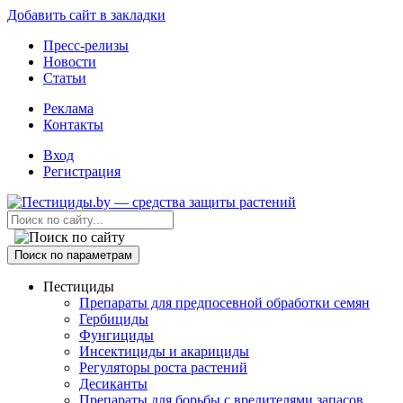
Добавить сайт в закладки
Пресс-релизы
Новости
Статьи
Реклама
Контакты
Вход
Регистрация
Поиск по параметрам
Пестициды
Препараты для предпосевной обработки семян
Гербициды
Фунгициды
Инсектициды и акарициды
Регуляторы роста растений
Десиканты
Препараты для борьбы с вредителями запасов