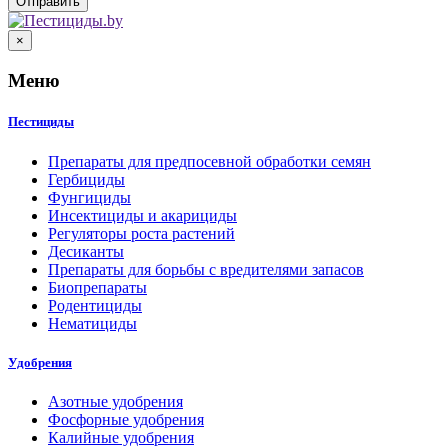
×
Меню
Пестициды
Препараты для предпосевной обработки семян
Гербициды
Фунгициды
Инсектициды и акарициды
Регуляторы роста растений
Десиканты
Препараты для борьбы с вредителями запасов
Биопрепараты
Родентициды
Нематициды
Удобрения
Азотные удобрения
Фосфорные удобрения
Калийные удобрения