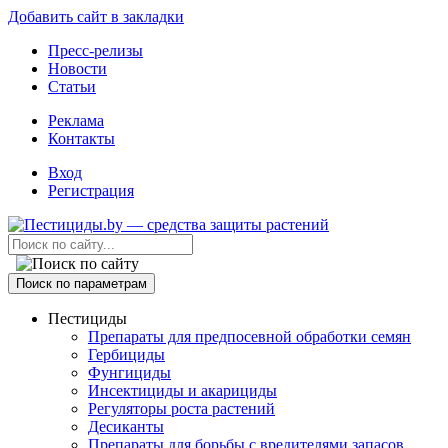
Добавить сайт в закладки
Пресс-релизы
Новости
Статьи
Реклама
Контакты
Вход
Регистрация
Поиск по параметрам
Пестициды
Препараты для предпосевной обработки семян
Гербициды
Фунгициды
Инсектициды и акарициды
Регуляторы роста растений
Десиканты
Препараты для борьбы с вредителями запасов