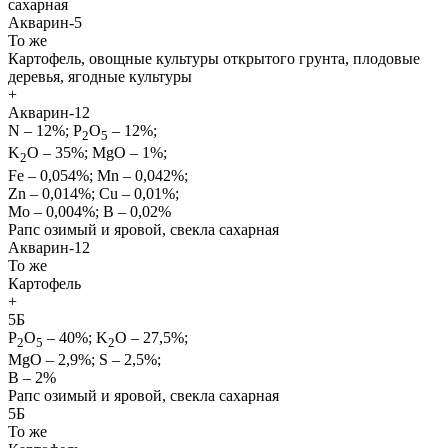
сахарная
Акварин-5
То же
Картофель, овощные культуры открытого грунта, плодовые
деревья, ягодные культуры
+
Акварин-12
N – 12%; Р
О
– 12%;
2
5
K
O – 35%; MgO – 1%;
2
Fe – 0,054%; Mn – 0,042%;
Zn – 0,014%; Сu – 0,01%;
Mo – 0,004%; B – 0,02%
Рапс озимый и яровой, свекла сахарная
Акварин-12
То же
Картофель
+
5Б
Р
О
– 40%; K
O – 27,5%;
2
5
2
МgО – 2,9%; S – 2,5%;
В – 2%
Рапс озимый и яровой, свекла сахарная
5Б
То же