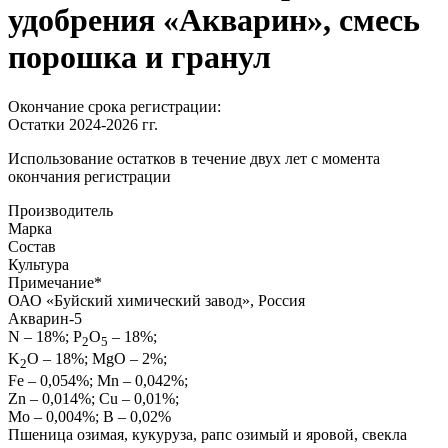
удобрения «Акварин», смесь
порошка и гранул
Окончание срока регистрации:
Остатки 2024-2026 гг.
Использование остатков в течение двух лет с момента
окончания регистрации
Производитель
Марка
Состав
Культура
Примечание
*
ОАО «Буйский химический завод», Россия
Акварин-5
N – 18%; Р
О
– 18%;
2
5
K
O – 18%; MgO – 2%;
2
Fe – 0,054%; Mn – 0,042%;
Zn – 0,014%; Cu – 0,01%;
Mo – 0,004%; B – 0,02%
Пшеница озимая, кукуруза, рапс озимый и яровой, свекла