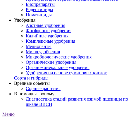
Биопрепараты
Родентициды
Нематициды
Удобрения
Азотные удобрения
Фосфорные удобрения
Калийные удобрения
Комплексные удобрения
Мелиоранты
Микроудобрения
Микробиологические удобрения
Органические удобрения
Органоминеральные удобрения
Удобрения на основе гуминовых кислот
Сорта и гибриды
Вредные объекты
Сорные растения
В помощь агроному
Диагностика стадий развития озимой пшеницы по
шкале ВВСН
Меню