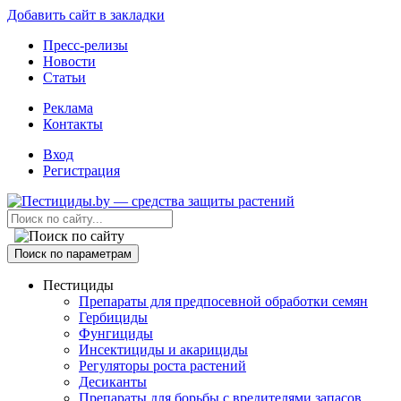
Добавить сайт в закладки
Пресс-релизы
Новости
Статьи
Реклама
Контакты
Вход
Регистрация
Поиск по параметрам
Пестициды
Препараты для предпосевной обработки семян
Гербициды
Фунгициды
Инсектициды и акарициды
Регуляторы роста растений
Десиканты
Препараты для борьбы с вредителями запасов