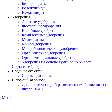
Биопрепараты
Родентициды
Нематициды
Удобрения
Азотные удобрения
Фосфорные удобрения
Калийные удобрения
Комплексные удобрения
Мелиоранты
Микроудобрения
Микробиологические удобрения
Органические удобрения
Органоминеральные удобрения
Удобрения на основе гуминовых кислот
Сорта и гибриды
Вредные объекты
Сорные растения
В помощь агроному
Диагностика стадий развития озимой пшеницы по
шкале ВВСН
Меню