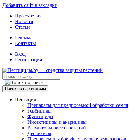
Добавить сайт в закладки
Пресс-релизы
Новости
Статьи
Реклама
Контакты
Вход
Регистрация
Поиск по параметрам
Пестициды
Препараты для предпосевной обработки семян
Гербициды
Фунгициды
Инсектициды и акарициды
Регуляторы роста растений
Десиканты
Препараты для борьбы с вредителями запасов