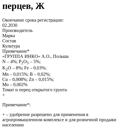
перцев, Ж
Окончание срока регистрации:
02.2030
Производитель
Марка
Состав
Культура
Примечание
*
«ГРУППА ИНКО» А.О., Польша
N – 4%; P
O
– 5%;
2
5
K
O – 8%; Fe – 0,03%;
2
Mn – 0,015%; B – 0,02%;
Cu – 0,008%; Zn – 0,015%;
Mo – 0,002%
Томат и перец открытого грунта
+
Примечание*:
+
– удобрение разрешено для применения в
агропромышленном комплексе и для розничной продажи
населению