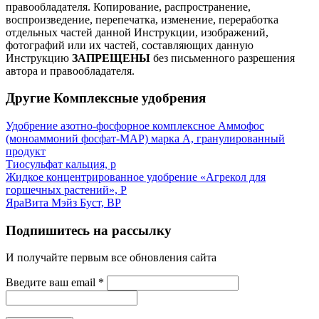
правообладателя.
Копирование, распространение,
воспроизведение, перепечатка, изменение, переработка
отдельных частей данной Инструкции, изображений,
фотографий или их частей, составляющих данную
Инструкцию
ЗАПРЕЩЕНЫ
без письменного разрешения
автора и правообладателя.
Другие Комплексные удобрения
Удобрение азотно-фосфорное комплексное Аммофос
(моноаммоний фосфат-МАР) марка А, гранулированный
продукт
Тиосульфат кальция, р
Жидкое концентрированное удобрение «Агрекол для
горшечных растений», Р
ЯраВита Мэйз Буст, ВР
Подпишитесь на рассылку
И получайте первым все обновления сайта
Введите ваш email
*