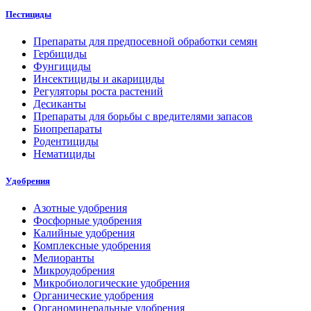
Пестициды
Препараты для предпосевной обработки семян
Гербициды
Фунгициды
Инсектициды и акарициды
Регуляторы роста растений
Десиканты
Препараты для борьбы с вредителями запасов
Биопрепараты
Родентициды
Нематициды
Удобрения
Азотные удобрения
Фосфорные удобрения
Калийные удобрения
Комплексные удобрения
Мелиоранты
Микроудобрения
Микробиологические удобрения
Органические удобрения
Органоминеральные удобрения