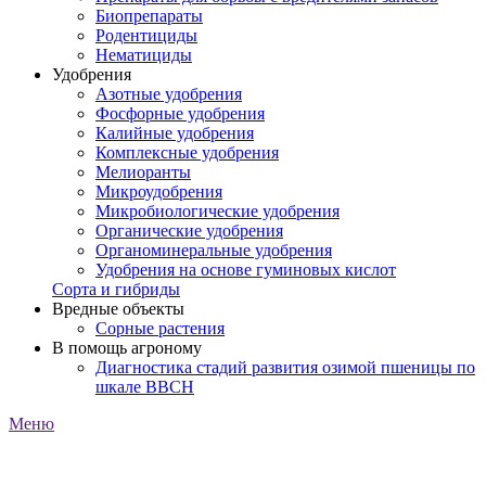
Биопрепараты
Родентициды
Нематициды
Удобрения
Азотные удобрения
Фосфорные удобрения
Калийные удобрения
Комплексные удобрения
Мелиоранты
Микроудобрения
Микробиологические удобрения
Органические удобрения
Органоминеральные удобрения
Удобрения на основе гуминовых кислот
Сорта и гибриды
Вредные объекты
Сорные растения
В помощь агроному
Диагностика стадий развития озимой пшеницы по
шкале ВВСН
Меню