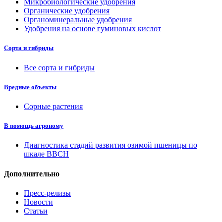
Микробиологические удобрения
Органические удобрения
Органоминеральные удобрения
Удобрения на основе гуминовых кислот
Сорта и гибриды
Все сорта и гибриды
Вредные объекты
Сорные растения
В помощь агроному
Диагностика стадий развития озимой пшеницы по
шкале ВВСН
Дополнительно
Пресс-релизы
Новости
Статьи