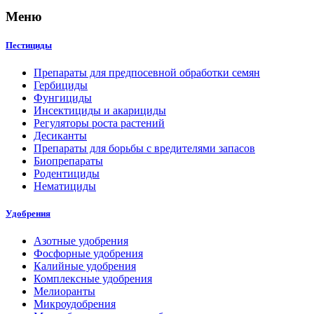
Меню
Пестициды
Препараты для предпосевной обработки семян
Гербициды
Фунгициды
Инсектициды и акарициды
Регуляторы роста растений
Десиканты
Препараты для борьбы с вредителями запасов
Биопрепараты
Родентициды
Нематициды
Удобрения
Азотные удобрения
Фосфорные удобрения
Калийные удобрения
Комплексные удобрения
Мелиоранты
Микроудобрения