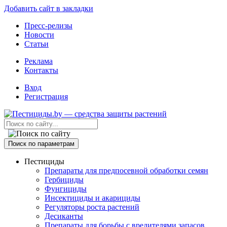
Добавить сайт в закладки
Пресс-релизы
Новости
Статьи
Реклама
Контакты
Вход
Регистрация
Поиск по параметрам
Пестициды
Препараты для предпосевной обработки семян
Гербициды
Фунгициды
Инсектициды и акарициды
Регуляторы роста растений
Десиканты
Препараты для борьбы с вредителями запасов