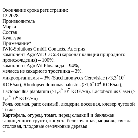
Окончание срока регистрации:
12.2028
Производитель
Марка
Состав
Культура
Примечание
*
IWK-Solutions GmbH Contacts, Австрия
компонент AgroVit: CaCo3 (карбонат кальция природного
происхождения) – 100%;
компонент AgroVit Plus: водa – 94%;
меласса из сахарного тростника – 3%;
*
4
микроорганизмы – 3% (Saccharomyces Cerevisiae (>3,3
10
*
4
КОЕ/мл), Rhodopseudomonas palustris (>1,6
10
КОЕ/мл),
*
7
Lactobacillus plantarum (>1,3
10
КОЕ/мл), Lactobacillus Casei (>
*
4
1,2
10
КОЕ/мл)
Рожь озимая, рапс озимый, люцерна посевная, клевер луговой
То же
Картофель, огурец, томат, перец сладкий и баклажан
защищенного грунта, капуста белокочанная, морковь, свекла
столовая, плодовые семечковые деревья
+