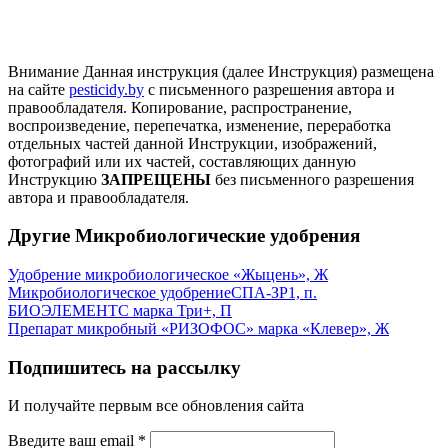
Внимание
Данная инструкция (далее Инструкция) размещена
на сайте
pesticidy.by
с письменного разрешения автора и
правообладателя.
Копирование, распространение,
воспроизведение, перепечатка, изменение, переработка
отдельных частей данной Инструкции, изображений,
фотографий или их частей, составляющих данную
Инструкцию
ЗАПРЕЩЕНЫ
без письменного разрешения
автора и правообладателя.
Другие Микробиологические удобрения
Удобрение микробиологическое «Жыцень», Ж
Микробиологическое удобрениеСПА-ЗР1, п.
БИОЭЛЕМЕНТС марка Три+, П
Препарат микробный «РИЗОФОС» марка «Клевер», Ж
Подпишитесь на рассылку
И получайте первым все обновления сайта
Введите ваш email
*