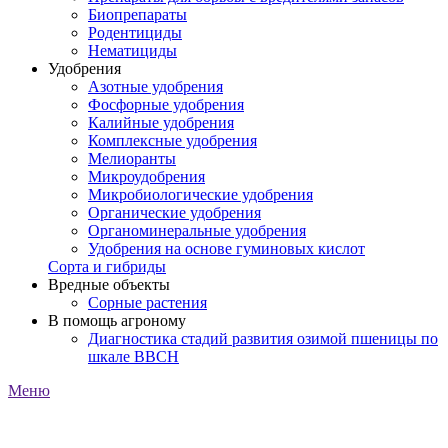
Биопрепараты
Родентициды
Нематициды
Удобрения
Азотные удобрения
Фосфорные удобрения
Калийные удобрения
Комплексные удобрения
Мелиоранты
Микроудобрения
Микробиологические удобрения
Органические удобрения
Органоминеральные удобрения
Удобрения на основе гуминовых кислот
Сорта и гибриды
Вредные объекты
Сорные растения
В помощь агроному
Диагностика стадий развития озимой пшеницы по
шкале ВВСН
Меню