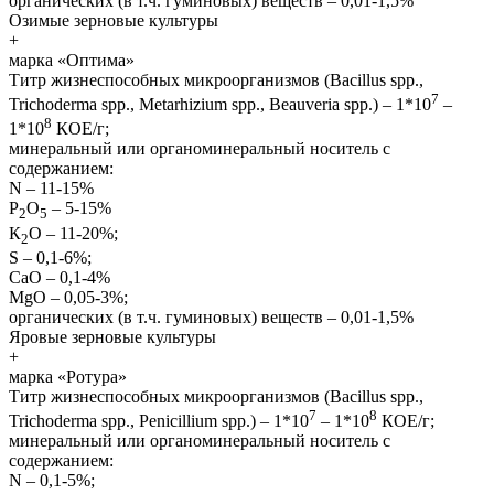
органических (в т.ч. гуминовых) веществ – 0,01-1,5%
Озимые зерновые культуры
+
марка «Оптима»
Титр жизнеспособных микроорганизмов (Bacillus spp.,
7
Trichoderma spp., Metarhizium spp., Beauveria spp.) – 1*10
–
8
1*10
КОЕ/г;
минеральный или органоминеральный носитель с
содержанием:
N – 11-15%
Р
О
– 5-15%
2
5
К
О – 11-20%;
2
S – 0,1-6%;
СаО – 0,1-4%
MgO – 0,05-3%;
органических (в т.ч. гуминовых) веществ – 0,01-1,5%
Яровые зерновые культуры
+
марка «Ротура»
Титр жизнеспособных микроорганизмов (Bacillus spp.,
7
8
Trichoderma spp., Penicillium spp.) – 1*10
– 1*10
КОЕ/г;
минеральный или органоминеральный носитель с
содержанием:
N – 0,1-5%;