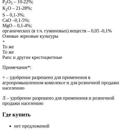
Р
О
– 10-22%;
2
5
К
О – 21-28%;
2
S – 0,1-3%;
СаО –0,1-5%;
MgO – 0,1-4%;
органических (в т.ч. гуминовых) веществ – 0,05 -0,1%
Озимые зерновые культуры
+
То же
То же
Рапс и другие крестоцветные
Примечание*:
+
– удобрение разрешено для применения в
агропромышленном комплексе и для розничной продажи
населению
Л
– удобрение разрешено для применения и розничной
продажи населению
Где купить
нет предложений