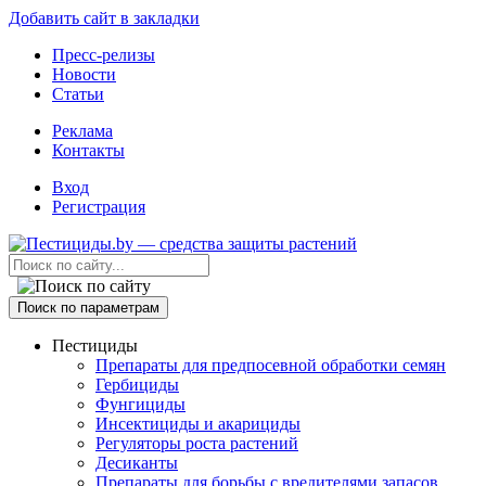
Добавить сайт в закладки
Пресс-релизы
Новости
Статьи
Реклама
Контакты
Вход
Регистрация
Поиск по параметрам
Пестициды
Препараты для предпосевной обработки семян
Гербициды
Фунгициды
Инсектициды и акарициды
Регуляторы роста растений
Десиканты
Препараты для борьбы с вредителями запасов