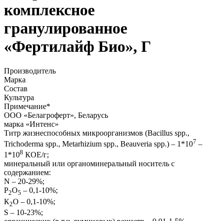
комплексное
гранулированное
«Фертилайф Био», Г
Производитель
Марка
Состав
Культура
Примечание
*
ООО «Белагроферт», Беларусь
марка «Интенс»
Титр жизнеспособных микроорганизмов (Bacillus spp.,
7
Trichoderma spp., Metarhizium spp., Beauveria spp.) – 1*10
–
8
1*10
КОЕ/г;
минеральный или органоминеральный носитель с
содержанием:
N – 20-29%;
Р
О
– 0,1-10%;
2
5
К
О – 0,1-10%;
2
S – 10-23%;