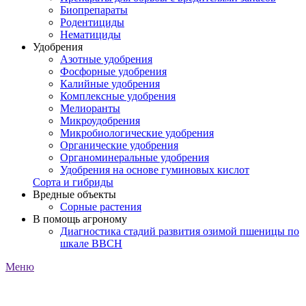
Биопрепараты
Родентициды
Нематициды
Удобрения
Азотные удобрения
Фосфорные удобрения
Калийные удобрения
Комплексные удобрения
Мелиоранты
Микроудобрения
Микробиологические удобрения
Органические удобрения
Органоминеральные удобрения
Удобрения на основе гуминовых кислот
Сорта и гибриды
Вредные объекты
Сорные растения
В помощь агроному
Диагностика стадий развития озимой пшеницы по
шкале ВВСН
Меню