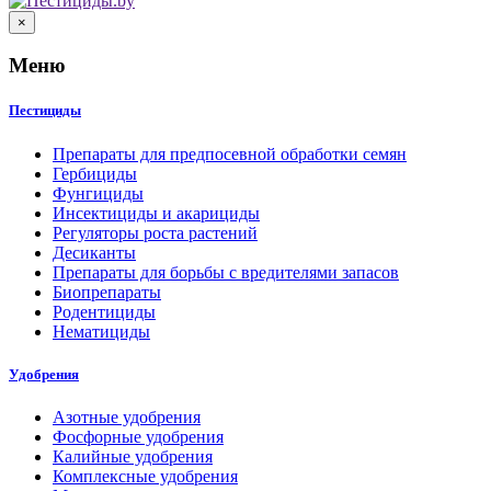
×
Меню
Пестициды
Препараты для предпосевной обработки семян
Гербициды
Фунгициды
Инсектициды и акарициды
Регуляторы роста растений
Десиканты
Препараты для борьбы с вредителями запасов
Биопрепараты
Родентициды
Нематициды
Удобрения
Азотные удобрения
Фосфорные удобрения
Калийные удобрения
Комплексные удобрения