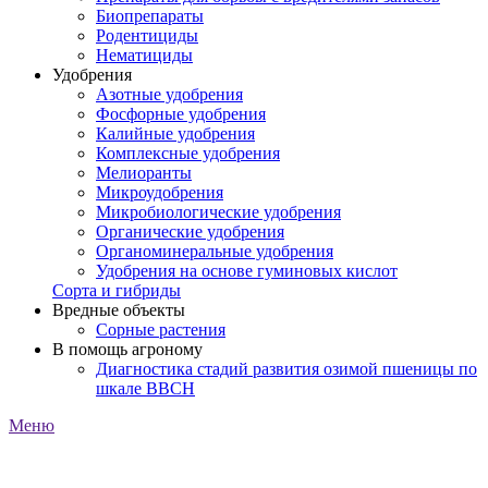
Биопрепараты
Родентициды
Нематициды
Удобрения
Азотные удобрения
Фосфорные удобрения
Калийные удобрения
Комплексные удобрения
Мелиоранты
Микроудобрения
Микробиологические удобрения
Органические удобрения
Органоминеральные удобрения
Удобрения на основе гуминовых кислот
Сорта и гибриды
Вредные объекты
Сорные растения
В помощь агроному
Диагностика стадий развития озимой пшеницы по
шкале ВВСН
Меню