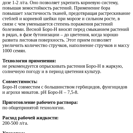
дозе 1-2 л/га. Оно позволяет укрепить корневую систему,
повышая зимостойкость растений. Применение бора
повышает эластичность тканей, предотвращая растрескивание
стеблей и корневой шейки при морозе и сильном росте, в
связи с чем уменьшается степень поражения растений
болезнями. Весной Боро-Н вносят перед смыканием растений
в рядах, в фазе бутонизации – до цветения, когда хорошо
развита листовая поверхность. Этот прием позволяет
увеличить количество стручков, наполнение стручков и массу
1000 семян.
Технология применения:
не рекомендуется опрыскивать растения Боро-Н в жаркую,
солнечную погоду и в период цветения культур.
Совместимость:
Боро-Н совместим с большинством гербицидов, фунгицидов
и агрохи микатов. pH Боро-Н – 7,5-8.
Приготовление рабочего раствора:
по общепринятой технологии.
Расход рабочей жидкости:
200-500 л/га.