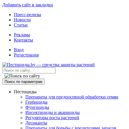
Добавить сайт в закладки
Пресс-релизы
Новости
Статьи
Реклама
Контакты
Вход
Регистрация
Поиск по параметрам
Пестициды
Препараты для предпосевной обработки семян
Гербициды
Фунгициды
Инсектициды и акарициды
Регуляторы роста растений
Десиканты
Препараты для борьбы с вредителями запасов