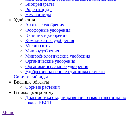
Биопрепараты
Родентициды
Нематициды
Удобрения
Азотные удобрения
Фосфорные удобрения
Калийные удобрения
Комплексные удобрения
Мелиоранты
Микроудобрения
Микробиологические удобрения
Органические удобрения
Органоминеральные удобрения
Удобрения на основе гуминовых кислот
Сорта и гибриды
Вредные объекты
Сорные растения
В помощь агроному
Диагностика стадий развития озимой пшеницы по
шкале ВВСН
Меню