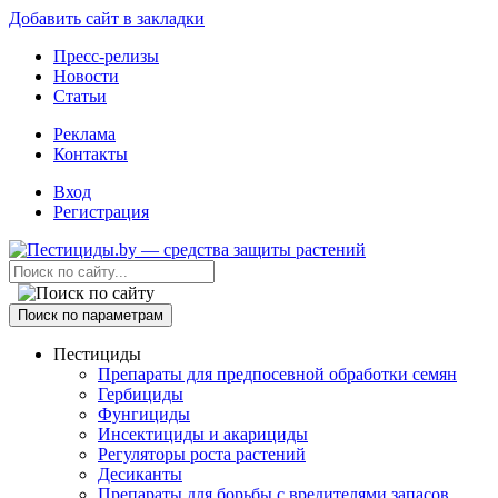
Добавить сайт в закладки
Пресс-релизы
Новости
Статьи
Реклама
Контакты
Вход
Регистрация
Поиск по параметрам
Пестициды
Препараты для предпосевной обработки семян
Гербициды
Фунгициды
Инсектициды и акарициды
Регуляторы роста растений
Десиканты
Препараты для борьбы с вредителями запасов