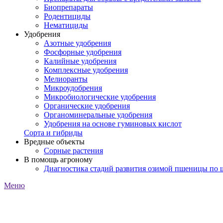
Биопрепараты
Родентициды
Нематициды
Удобрения
Азотные удобрения
Фосфорные удобрения
Калийные удобрения
Комплексные удобрения
Мелиоранты
Микроудобрения
Микробиологические удобрения
Органические удобрения
Органоминеральные удобрения
Удобрения на основе гуминовых кислот
Сорта и гибриды
Вредные объекты
Сорные растения
В помощь агроному
Диагностика стадий развития озимой пшеницы по
Меню