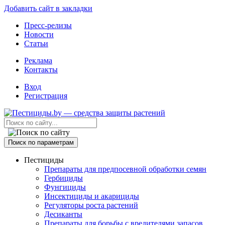
Добавить сайт в закладки
Пресс-релизы
Новости
Статьи
Реклама
Контакты
Вход
Регистрация
Поиск по параметрам
Пестициды
Препараты для предпосевной обработки семян
Гербициды
Фунгициды
Инсектициды и акарициды
Регуляторы роста растений
Десиканты
Препараты для борьбы с вредителями запасов