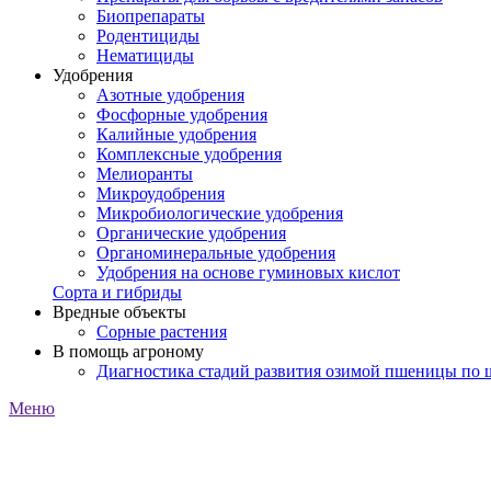
Биопрепараты
Родентициды
Нематициды
Удобрения
Азотные удобрения
Фосфорные удобрения
Калийные удобрения
Комплексные удобрения
Мелиоранты
Микроудобрения
Микробиологические удобрения
Органические удобрения
Органоминеральные удобрения
Удобрения на основе гуминовых кислот
Сорта и гибриды
Вредные объекты
Сорные растения
В помощь агроному
Диагностика стадий развития озимой пшеницы по
Меню