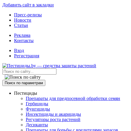
Добавить сайт в закладки
Пресс-релизы
Новости
Статьи
Реклама
Контакты
Вход
Регистрация
Поиск по параметрам
Пестициды
Препараты для предпосевной обработки семян
Гербициды
Фунгициды
Инсектициды и акарициды
Регуляторы роста растений
Десиканты
Препараты для борьбы с вредителями запасов