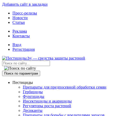
Добавить сайт в закладки
Пресс-релизы
Новости
Статьи
Реклама
Контакты
Вход
Регистрация
Поиск по параметрам
Пестициды
Препараты для предпосевной обработки семян
Гербициды
Фунгициды
Инсектициды и акарициды
Регуляторы роста растений
Десиканты
Препараты для борьбы с вредителями запасов