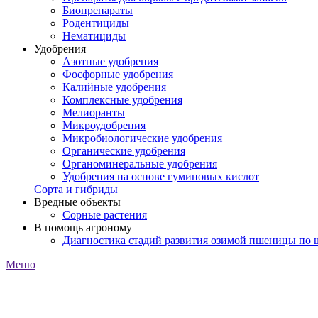
Биопрепараты
Родентициды
Нематициды
Удобрения
Азотные удобрения
Фосфорные удобрения
Калийные удобрения
Комплексные удобрения
Мелиоранты
Микроудобрения
Микробиологические удобрения
Органические удобрения
Органоминеральные удобрения
Удобрения на основе гуминовых кислот
Сорта и гибриды
Вредные объекты
Сорные растения
В помощь агроному
Диагностика стадий развития озимой пшеницы по
Меню