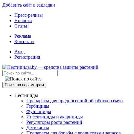
Добавить сайт в закладки
Пресс-релизы
Новости
Статьи
Реклама
Контакты
Вход
Регистрация
Поиск по параметрам
Пестициды
Препараты для предпосевной обработки семян
Гербициды
Фунгициды
Инсектициды и акарициды
Регуляторы роста растений
Десиканты
Препараты для борьбы с вредителями запасов