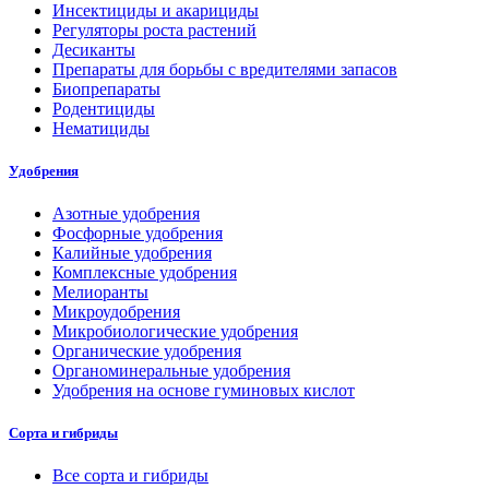
Инсектициды и акарициды
Регуляторы роста растений
Десиканты
Препараты для борьбы с вредителями запасов
Биопрепараты
Родентициды
Нематициды
Удобрения
Азотные удобрения
Фосфорные удобрения
Калийные удобрения
Комплексные удобрения
Мелиоранты
Микроудобрения
Микробиологические удобрения
Органические удобрения
Органоминеральные удобрения
Удобрения на основе гуминовых кислот
Сорта и гибриды
Все сорта и гибриды