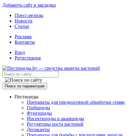
Добавить сайт в закладки
Пресс-релизы
Новости
Статьи
Реклама
Контакты
Вход
Регистрация
Поиск по параметрам
Пестициды
Препараты для предпосевной обработки семян
Гербициды
Фунгициды
Инсектициды и акарициды
Регуляторы роста растений
Десиканты
Препараты для борьбы с вредителями запасов