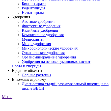
Биопрепараты
Родентициды
Нематициды
Удобрения
Азотные удобрения
Фосфорные удобрения
Калийные удобрения
Комплексные удобрения
Мелиоранты
Микроудобрения
Микробиологические удобрения
Органические удобрения
Органоминеральные удобрения
Удобрения на основе гуминовых кислот
Сорта и гибриды
Вредные объекты
Сорные растения
В помощь агроному
Диагностика стадий развития озимой пшеницы по
шкале ВВСН
Меню