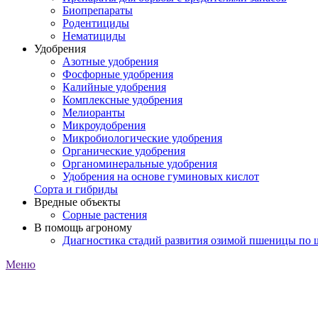
Биопрепараты
Родентициды
Нематициды
Удобрения
Азотные удобрения
Фосфорные удобрения
Калийные удобрения
Комплексные удобрения
Мелиоранты
Микроудобрения
Микробиологические удобрения
Органические удобрения
Органоминеральные удобрения
Удобрения на основе гуминовых кислот
Сорта и гибриды
Вредные объекты
Сорные растения
В помощь агроному
Диагностика стадий развития озимой пшеницы по
Меню