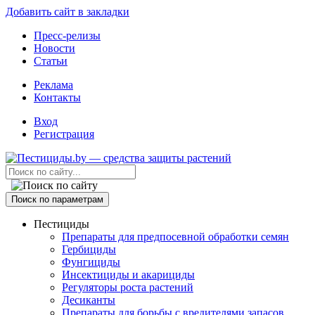
Добавить сайт в закладки
Пресс-релизы
Новости
Статьи
Реклама
Контакты
Вход
Регистрация
Поиск по параметрам
Пестициды
Препараты для предпосевной обработки семян
Гербициды
Фунгициды
Инсектициды и акарициды
Регуляторы роста растений
Десиканты
Препараты для борьбы с вредителями запасов