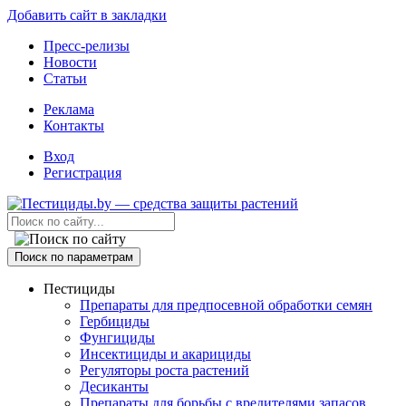
Добавить сайт в закладки
Пресс-релизы
Новости
Статьи
Реклама
Контакты
Вход
Регистрация
Поиск по параметрам
Пестициды
Препараты для предпосевной обработки семян
Гербициды
Фунгициды
Инсектициды и акарициды
Регуляторы роста растений
Десиканты
Препараты для борьбы с вредителями запасов