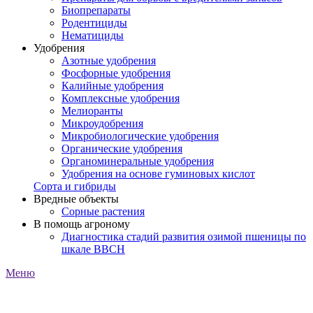
Биопрепараты
Родентициды
Нематициды
Удобрения
Азотные удобрения
Фосфорные удобрения
Калийные удобрения
Комплексные удобрения
Мелиоранты
Микроудобрения
Микробиологические удобрения
Органические удобрения
Органоминеральные удобрения
Удобрения на основе гуминовых кислот
Сорта и гибриды
Вредные объекты
Сорные растения
В помощь агроному
Диагностика стадий развития озимой пшеницы по
шкале ВВСН
Меню