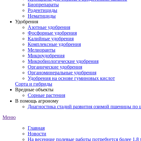
Биопрепараты
Родентициды
Нематициды
Удобрения
Азотные удобрения
Фосфорные удобрения
Калийные удобрения
Комплексные удобрения
Мелиоранты
Микроудобрения
Микробиологические удобрения
Органические удобрения
Органоминеральные удобрения
Удобрения на основе гуминовых кислот
Сорта и гибриды
Вредные объекты
Сорные растения
В помощь агроному
Диагностика стадий развития озимой пшеницы по
Меню
Главная
Новости
На весенние полевые работы потребуется более 1,8