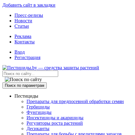
Добавить сайт в закладки
Пресс-релизы
Новости
Статьи
Реклама
Контакты
Вход
Регистрация
Поиск по параметрам
Пестициды
Препараты для предпосевной обработки семян
Гербициды
Фунгициды
Инсектициды и акарициды
Регуляторы роста растений
Десиканты
Препараты для борьбы с вредителями запасов