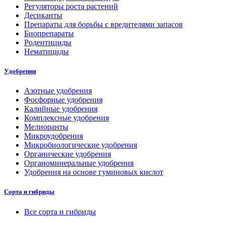
Регуляторы роста растений
Десиканты
Препараты для борьбы с вредителями запасов
Биопрепараты
Родентициды
Нематициды
Удобрения
Азотные удобрения
Фосфорные удобрения
Калийные удобрения
Комплексные удобрения
Мелиоранты
Микроудобрения
Микробиологические удобрения
Органические удобрения
Органоминеральные удобрения
Удобрения на основе гуминовых кислот
Сорта и гибриды
Все сорта и гибриды