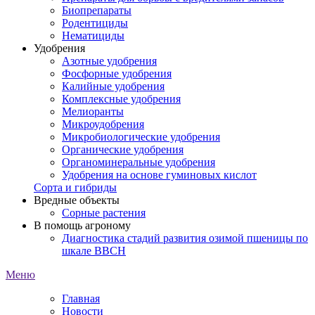
Биопрепараты
Родентициды
Нематициды
Удобрения
Азотные удобрения
Фосфорные удобрения
Калийные удобрения
Комплексные удобрения
Мелиоранты
Микроудобрения
Микробиологические удобрения
Органические удобрения
Органоминеральные удобрения
Удобрения на основе гуминовых кислот
Сорта и гибриды
Вредные объекты
Сорные растения
В помощь агроному
Диагностика стадий развития озимой пшеницы по
шкале ВВСН
Меню
Главная
Новости