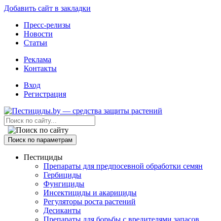
Добавить сайт в закладки
Пресс-релизы
Новости
Статьи
Реклама
Контакты
Вход
Регистрация
Поиск по параметрам
Пестициды
Препараты для предпосевной обработки семян
Гербициды
Фунгициды
Инсектициды и акарициды
Регуляторы роста растений
Десиканты
Препараты для борьбы с вредителями запасов