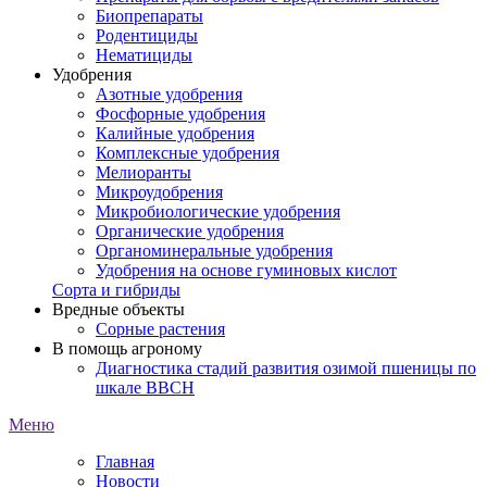
Биопрепараты
Родентициды
Нематициды
Удобрения
Азотные удобрения
Фосфорные удобрения
Калийные удобрения
Комплексные удобрения
Мелиоранты
Микроудобрения
Микробиологические удобрения
Органические удобрения
Органоминеральные удобрения
Удобрения на основе гуминовых кислот
Сорта и гибриды
Вредные объекты
Сорные растения
В помощь агроному
Диагностика стадий развития озимой пшеницы по
шкале ВВСН
Меню
Главная
Новости