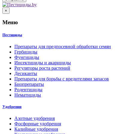
×
Меню
Пестициды
Препараты для предпосевной обработки семян
Гербициды
Фунгициды
Инсектициды и акарициды
Регуляторы роста растений
Десиканты
Препараты для борьбы с вредителями запасов
Биопрепараты
Родентициды
Нематициды
Удобрения
Азотные удобрения
Фосфорные удобрения
Калийные удобрения