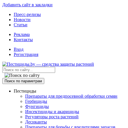
Добавить сайт в закладки
Пресс-релизы
Новости
Статьи
Реклама
Контакты
Вход
Регистрация
Поиск по параметрам
Пестициды
Препараты для предпосевной обработки семян
Гербициды
Фунгициды
Инсектициды и акарициды
Регуляторы роста растений
Десиканты
Препараты для борьбы с вредителями запасов