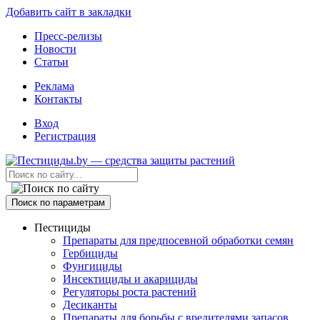
Добавить сайт в закладки
Пресс-релизы
Новости
Статьи
Реклама
Контакты
Вход
Регистрация
Поиск по параметрам
Пестициды
Препараты для предпосевной обработки семян
Гербициды
Фунгициды
Инсектициды и акарициды
Регуляторы роста растений
Десиканты
Препараты для борьбы с вредителями запасов