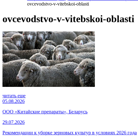
ovcevodstvo-v-vitebskoi-oblasti
ovcevodstvo-v-vitebskoi-oblasti
читать еще
05.08.2026
ООО «Китайские препараты», Беларусь
29.07.2026
Рекомендации к уборке зерновых культур в условиях 2026 года