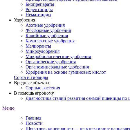
Биопрепараты
Родентициды
Нематициды
Удобрения
Азотные удобрения
Фосфорные удобрения
Калийные удобрения
Комплексные удобрения
Мелиоранты
Микроудобрения
Микробиологические удобрения
Органические удобрения
Органоминеральные удобрения
Удобрения на основе гуминовых кислот
Сорта и гибриды
Вредные объекты
Сорные растения
В помощь агроному
Диагностика стадий развития озимой пшеницы по
Меню
Главная
Новости
Шерстнев: овцеводство — перспективное направлен