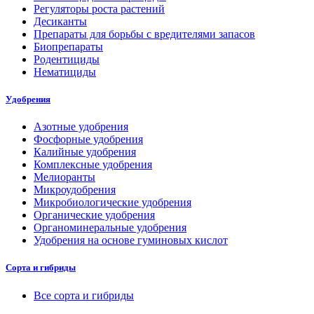
Регуляторы роста растений
Десиканты
Препараты для борьбы с вредителями запасов
Биопрепараты
Родентициды
Нематициды
Удобрения
Азотные удобрения
Фосфорные удобрения
Калийные удобрения
Комплексные удобрения
Мелиоранты
Микроудобрения
Микробиологические удобрения
Органические удобрения
Органоминеральные удобрения
Удобрения на основе гуминовых кислот
Сорта и гибриды
Все сорта и гибриды