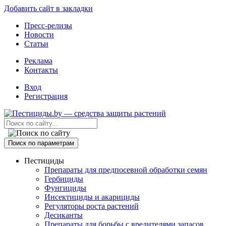
Добавить сайт в закладки
Пресс-релизы
Новости
Статьи
Реклама
Контакты
Вход
Регистрация
Поиск по параметрам
Пестициды
Препараты для предпосевной обработки семян
Гербициды
Фунгициды
Инсектициды и акарициды
Регуляторы роста растений
Десиканты
Препараты для борьбы с вредителями запасов