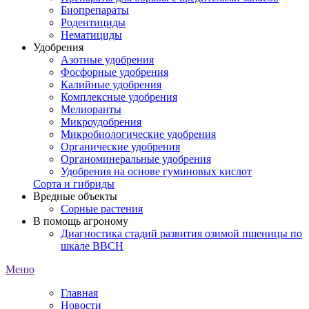
Биопрепараты
Родентициды
Нематициды
Удобрения
Азотные удобрения
Фосфорные удобрения
Калийные удобрения
Комплексные удобрения
Мелиоранты
Микроудобрения
Микробиологические удобрения
Органические удобрения
Органоминеральные удобрения
Удобрения на основе гуминовых кислот
Сорта и гибриды
Вредные объекты
Сорные растения
В помощь агроному
Диагностика стадий развития озимой пшеницы по
шкале ВВСН
Меню
Главная
Новости