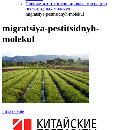
Ученые хотят контролировать миграцию
пестицидных молекул
migratsiya-pestitsidnyh-molekul
migratsiya-pestitsidnyh-
molekul
читать еще