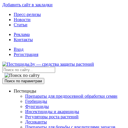
Добавить сайт в закладки
Пресс-релизы
Новости
Статьи
Реклама
Контакты
Вход
Регистрация
Поиск по параметрам
Пестициды
Препараты для предпосевной обработки семян
Гербициды
Фунгициды
Инсектициды и акарициды
Регуляторы роста растений
Десиканты
Препараты для борьбы с вредителями запасов