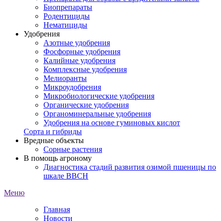
Биопрепараты
Родентициды
Нематициды
Удобрения
Азотные удобрения
Фосфорные удобрения
Калийные удобрения
Комплексные удобрения
Мелиоранты
Микроудобрения
Микробиологические удобрения
Органические удобрения
Органоминеральные удобрения
Удобрения на основе гуминовых кислот
Сорта и гибриды
Вредные объекты
Сорные растения
В помощь агроному
Диагностика стадий развития озимой пшеницы по
шкале ВВСН
Меню
Главная
Новости