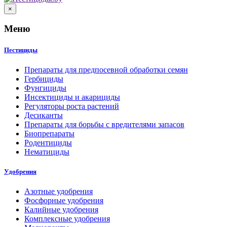
×
Меню
Пестициды
Препараты для предпосевной обработки семян
Гербициды
Фунгициды
Инсектициды и акарициды
Регуляторы роста растений
Десиканты
Препараты для борьбы с вредителями запасов
Биопрепараты
Родентициды
Нематициды
Удобрения
Азотные удобрения
Фосфорные удобрения
Калийные удобрения
Комплексные удобрения