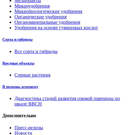
Мелиоранты
Микроудобрения
Микробиологические удобрения
Органические удобрения
Органоминеральные удобрения
Удобрения на основе гуминовых кислот
Сорта и гибриды
Все сорта и гибриды
Вредные объекты
Сорные растения
В помощь агроному
Диагностика стадий развития озимой пшеницы по
шкале ВВСН
Дополнительно
Пресс-релизы
Новости