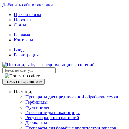
Добавить сайт в закладки
Пресс-релизы
Новости
Статьи
Реклама
Контакты
Вход
Регистрация
Поиск по параметрам
Пестициды
Препараты для предпосевной обработки семян
Гербициды
Фунгициды
Инсектициды и акарициды
Регуляторы роста растений
Десиканты
Препараты для борьбы с вредителями запасов