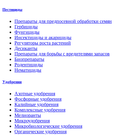
Пестициды
Препараты для предпосевной обработки семян
Гербициды
Фунгициды
Инсектициды и акарициды
Регуляторы роста растений
Десиканты
Препараты для борьбы с вредителями запасов
Биопрепараты
Родентициды
Нематициды
Удобрения
Азотные удобрения
Фосфорные удобрения
Калийные удобрения
Комплексные удобрения
Мелиоранты
Микроудобрения
Микробиологические удобрения
Органические удобрения