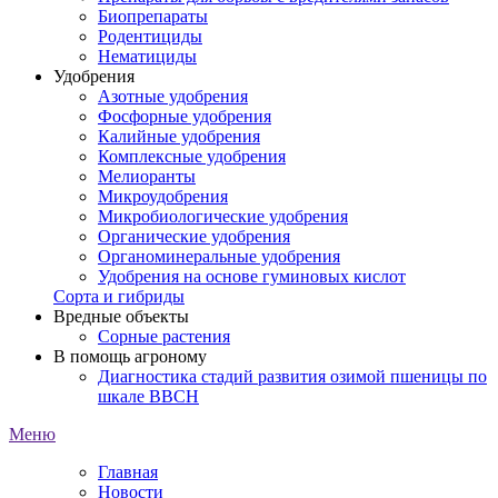
Биопрепараты
Родентициды
Нематициды
Удобрения
Азотные удобрения
Фосфорные удобрения
Калийные удобрения
Комплексные удобрения
Мелиоранты
Микроудобрения
Микробиологические удобрения
Органические удобрения
Органоминеральные удобрения
Удобрения на основе гуминовых кислот
Сорта и гибриды
Вредные объекты
Сорные растения
В помощь агроному
Диагностика стадий развития озимой пшеницы по
шкале ВВСН
Меню
Главная
Новости