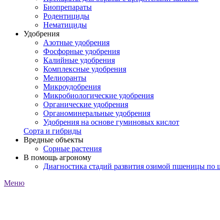
Биопрепараты
Родентициды
Нематициды
Удобрения
Азотные удобрения
Фосфорные удобрения
Калийные удобрения
Комплексные удобрения
Мелиоранты
Микроудобрения
Микробиологические удобрения
Органические удобрения
Органоминеральные удобрения
Удобрения на основе гуминовых кислот
Сорта и гибриды
Вредные объекты
Сорные растения
В помощь агроному
Диагностика стадий развития озимой пшеницы по
Меню