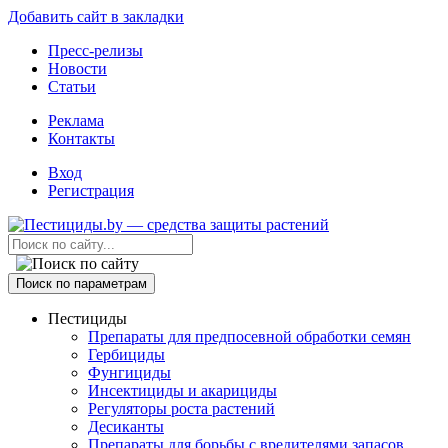
Добавить сайт в закладки
Пресс-релизы
Новости
Статьи
Реклама
Контакты
Вход
Регистрация
Поиск по параметрам
Пестициды
Препараты для предпосевной обработки семян
Гербициды
Фунгициды
Инсектициды и акарициды
Регуляторы роста растений
Десиканты
Препараты для борьбы с вредителями запасов